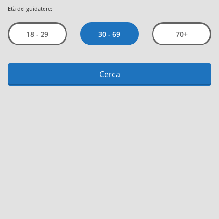
Età del guidatore:
30 - 69
18 - 29
70+
Cerca