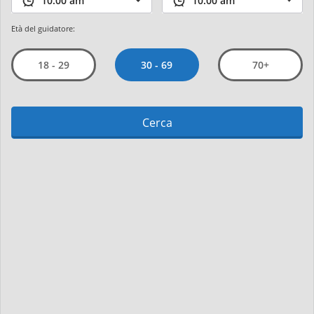
Età del guidatore:
30 - 69
18 - 29
70+
Cerca