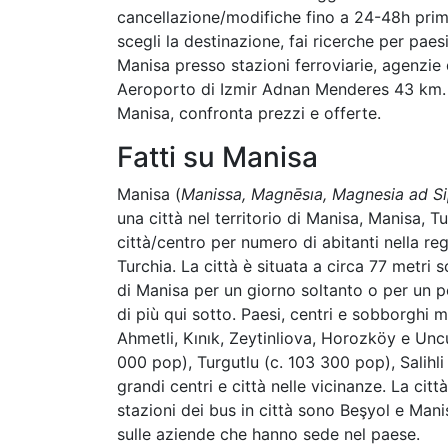
cancellazione/modifiche fino a 24-48h prima
scegli la destinazione, fai ricerche per paesi,
Manisa presso stazioni ferroviarie, agenzie
Aeroporto di Izmir Adnan Menderes 43 km.
Manisa, confronta prezzi e offerte.
Fatti su Manisa
Manisa (
Manissa, Magnēsıa, Magnesia ad Si
una città nel territorio di Manisa, Manisa, T
città/centro per numero di abitanti nella reg
Turchia. La città è situata a circa 77 metri so
di Manisa per un giorno soltanto o per un p
di più qui sotto. Paesi, centri e sobborghi 
Ahmetli, Kınık, Zeytinliova, Horozköy e Un
000 pop), Turgutlu (c. 103 300 pop), Salihli
grandi centri e città nelle vicinanze. La cit
stazioni dei bus in città sono Beşyol e Mani
sulle aziende che hanno sede nel paese.