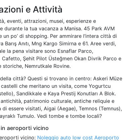
azioni e Attività
tà, eventi, attrazioni, musei, esperienze e
are durante la tua vacanza a Manisa. 45 Park AVM
e un po’ di shopping. Per ammirare l’intera città di
 Barış Anıtı, Mng Kargo Simirna e 61. Aree verdi,
vale la pena visitare sono Esnaflar Parco,
afetto, Şehit Pilot Üsteğmen Okan Divrik Parco e
ine storiche, Nemrutkale Rovine.
 della città? Questi si trovano in centro: Askeri Müze
astelli che meritano un visita, come Yogurtcu
llo), Sandikkale e Kaya Prestij Konutları A Blok.
antichità, patrimonio culturale, antiche reliquie e
 di essere visitati, Aigai (Aegae), Temnos (Temnus),
Bayraklı Tumulo. Vedi tombe e tombe locali?
in aeroporti vicino
eroporti vicino:
Noleggio auto low cost Aeroporto