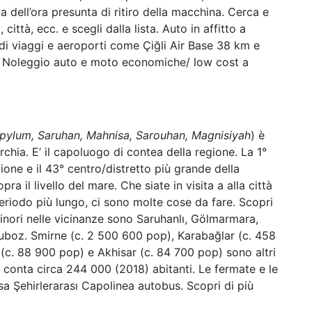
 dell’ora presunta di ritiro della macchina. Cerca e
 città, ecc. e scegli dalla lista. Auto in affitto a
 di viaggi e aeroporti come Çiğli Air Base 38 km e
 Noleggio auto e moto economiche/ low cost a
pylum, Saruhan, Mahnisa, Sarouhan, Magnisiyah
) è
urchia. E’ il capoluogo di contea della regione. La 1°
ione e il 43° centro/distretto più grande della
pra il livello del mare. Che siate in visita a alla città
eriodo più lungo, ci sono molte cose da fare. Scopri
minori nelle vicinanze sono Saruhanlı, Gölmarmara,
cuboz. Smirne (c. 2 500 600 pop), Karabağlar (c. 458
 (c. 88 900 pop) e Akhisar (c. 84 700 pop) sono altri
tà conta circa 244 000 (2018) abitanti. Le fermate e le
sa Şehirlerarası Capolinea autobus. Scopri di più