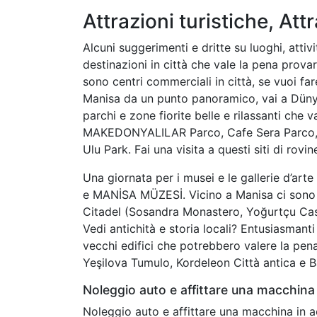
Attrazioni turistiche, Attr
Alcuni suggerimenti e dritte su luoghi, attivi
destinazioni in città che vale la pena prov
sono centri commerciali in città, se vuoi far
Manisa da un punto panoramico, vai a Dünya
parchi e zone fiorite belle e rilassanti che 
MAKEDONYALILAR Parco, Cafe Sera Parco, C
Ulu Park. Fai una visita a questi siti di rov
Una giornata per i musei e le gallerie d’arte
e MANİSA MÜZESİ. Vicino a Manisa ci sono c
Citadel (Sosandra Monastero, Yoğurtçu Caste
Vedi antichità e storia locali? Entusiasmanti 
vecchi edifici che potrebbero valere la pena
Yeşilova Tumulo, Kordeleon Città antica e 
Noleggio auto e affittare una macchina 
Noleggio auto e affittare una macchina in a