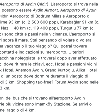
Aeroporto di Aydın Çıldır
). L’aeroporto si trova nella
omi possono essere
Aydin Airport, Aeroporto di Aydın
Çıldır, Aeroporto di Bodrum Milas e Aeroporto di
mirne 93 km (c. 2 500 600 pop), Karabağlar 91 km (c.
 Nazilli 40 km (c. 119 400 pop), Turgutlu 77 km (c.
 sono città e paesi nelle vicinanze. L’aeroporto si
ri sopra il mare. Stai pensando di volare o volerai
tua vacanza o il tuo viaggio? Qui potrai trovare
ntatti e indicazioni sull’aeroporto. Ulteriori
macchina noleggiata le troverai dopo aver effettuato
i dove ritirare le chiavi, ecc. Hotel e pensioni vicini
ak Hotel, Anemon Aydin, Grand Kurtoglu, Alika Hotel
 di un posto dove dormire durante il viaggio di
io di 3 km. Shopping tax-free? Forum Aydın sono nelle
 3 km.
ni dei bus che si trovano all’aeroporto Aydın
rie più vicine sono İmamköy Stazione. Se arrivi o
 nel raggio di 4 km.