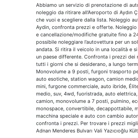
Abbiamo un servizio di prenotazione di aut
noleggio da ritirare all’Aeroporto di Aydın Çı
che vuoi e scegliere dalla lista. Noleggio 
Aydin, confronta prezzi e offerte. Noleggio 
e cancellazione/modifiche gratuite fino a 24-
possibile noleggiare l’autovettura per un sol
andata. Si ritira il veicolo in una località e 
un paese differente. Confronta i prezzi dei
tutti i giorni che si desiderano, a lungo ter
Monovolume a 9 posti, furgoni trasporto pe
auto esotiche, station wagon, camion medio
mini, furgone commerciale, auto ibride, Éli
medio, suv, 4wd, fuoristrada, auto elettrica
camion, monovolume a 7 posti, pulmino, ec
monospace, convertibile, decappottabile, min
macchina speciale e auto con cambio automa
confronta i prezzi. Per trovare i prezzi mig
Adnan Menderes Bulvarı Vali Yazıcıoğlu Kültü