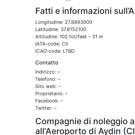
Fatti e informazioni sull’
Longitudine: 27.8893900
Latitudine: 37.8152100
Altitudine: 102 fot/feet – 31 m
IATA-code: CII
ICAO-code: LTBD
Contatto
Indirizzo: –
Telefono: –
Sito web: –
Proprietario: –
Facebook: –
Twitter: –
Compagnie di noleggio a
all'Aeroporto di Aydin (CI