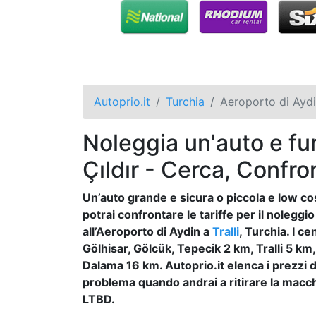
Autoprio.it
Turchia
Aeroporto di Ayd
Noleggia un'auto e fur
Çıldır - Cerca, Confro
Un’auto grande e sicura o piccola e low c
potrai confrontare le tariffe per il noleggio 
all’Aeroporto di Aydin a
Tralli
, Turchia. I c
Gölhisar, Gölcük, Tepecik 2 km, Tralli 5 km
Dalama 16 km. Autoprio.it elenca i prezzi d
problema quando andrai a ritirare la macchi
LTBD.