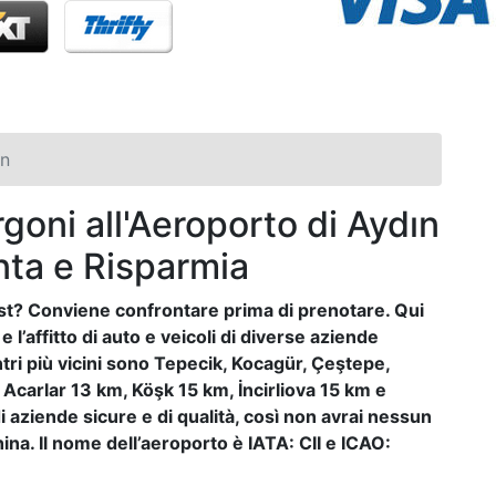
in
goni all'Aeroporto di Aydın
nta e Risparmia
ost? Conviene confrontare prima di prenotare. Qui
e l’affitto di auto e veicoli di diverse aziende
entri più vicini sono Tepecik, Kocagür, Çeştepe,
, Acarlar 13 km, Köşk 15 km, İncirliova 15 km e
i aziende sicure e di qualità, così non avrai nessun
na. Il nome dell’aeroporto è IATA: CII e ICAO: