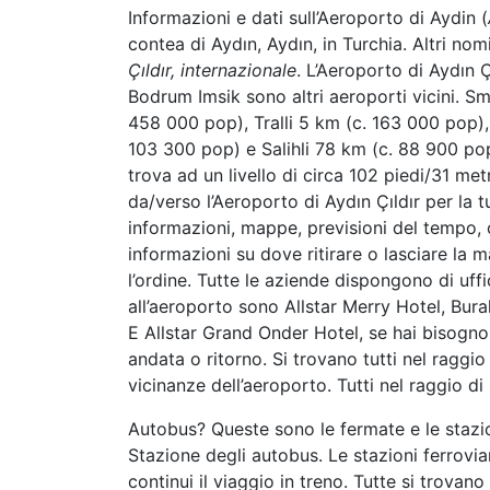
Informazioni e dati sull’Aeroporto di Aydin (
contea di Aydın, Aydın, in Turchia. Altri n
Çıldır, internazionale
. L’Aeroporto di Aydın 
Bodrum Imsik sono altri aeroporti vicini. S
458 000 pop), Tralli 5 km (c. 163 000 pop),
103 300 pop) e Salihli 78 km (c. 88 900 pop)
trova ad un livello di circa 102 piedi/31 met
da/verso l’Aeroporto di Aydın Çıldır per la 
informazioni, mappe, previsioni del tempo, co
informazioni su dove ritirare o lasciare la 
l’ordine. Tutte le aziende dispongono di uffic
all’aeroporto sono Allstar Merry Hotel, Bur
E Allstar Grand Onder Hotel, se hai bisogno
andata o ritorno. Si trovano tutti nel ragg
vicinanze dell’aeroporto. Tutti nel raggio di
Autobus? Queste sono le fermate e le stazio
Stazione degli autobus. Le stazioni ferrovia
continui il viaggio in treno. Tutte si trovano