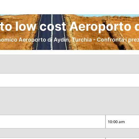
to low cost Aeroporto di
mico Aeroporto di Aydin, Turchia - Confronta i prez