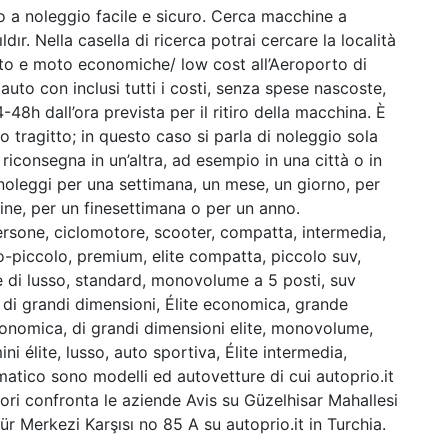
o a noleggio facile e sicuro. Cerca macchine a
ldır. Nella casella di ricerca potrai cercare la località
auto e moto economiche/ low cost all’Aeroporto di
auto con inclusi tutti i costi, senza spese nascoste,
48h dall’ora prevista per il ritiro della macchina. È
o tragitto; in questo caso si parla di noleggio sola
si riconsegna in un’altra, ad esempio in una città o in
 noleggi per una settimana, un mese, un giorno, per
mine, per un finesettimana o per un anno.
rsone, ciclomotore, scooter, compatta, intermedia,
-piccolo, premium, elite compatta, piccolo suv,
te di lusso, standard, monovolume a 5 posti, suv
, di grandi dimensioni, Élite economica, grande
onomica, di grandi dimensioni elite, monovolume,
i élite, lusso, auto sportiva, Élite intermedia,
tico sono modelli ed autovetture di cui autoprio.it
liori confronta le aziende Avis su Güzelhisar Mahallesi
r Merkezi Karşısı no 85 A su autoprio.it in Turchia.