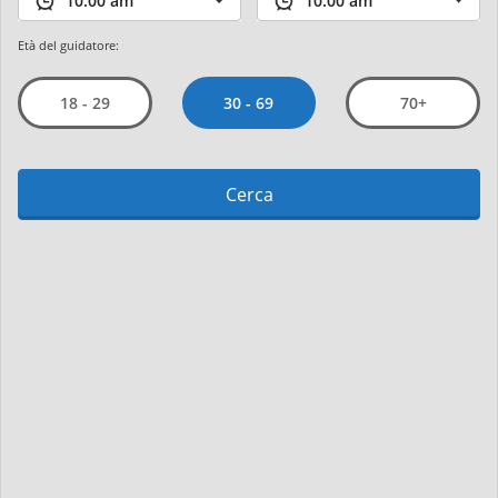
Età del guidatore:
30 - 69
18 - 29
70+
Cerca