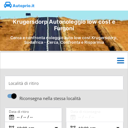
Autoprio.it
Krugersdorp Autonoleggio low cost e
Furgoni
Cerca e confronta noleggio auto low cost Krugersdorp,
Sudafrica - Cerca, Confronta e Risparmia
Località di ritiro
Riconsegna nella stessa località
Data di ritiro
Data di riconsegna