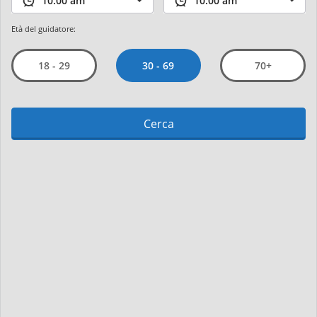
Età del guidatore:
30 - 69
18 - 29
70+
Cerca