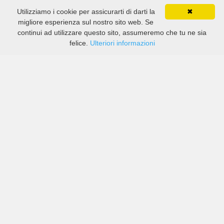
Utilizziamo i cookie per assicurarti di darti la
✖
migliore esperienza sul nostro sito web. Se
continui ad utilizzare questo sito, assumeremo che tu ne sia
felice.
Ulteriori informazioni
Prezzi di compagnie sia grandi che piccole in
Krugersdorp