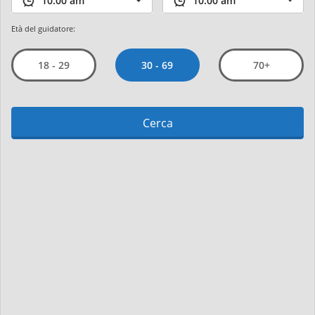
Età del guidatore:
30 - 69
18 - 29
70+
Cerca