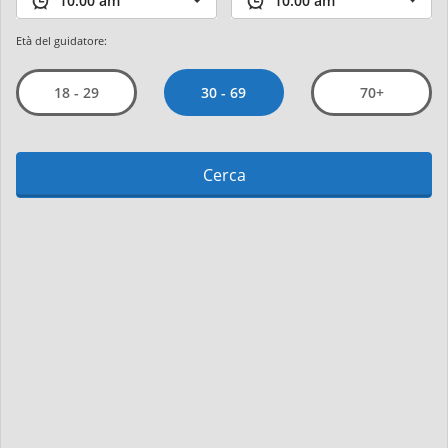
Età del guidatore:
30 - 69
18 - 29
70+
Cerca