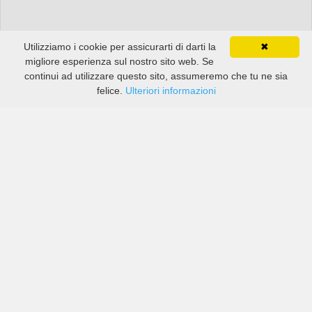
Utilizziamo i cookie per assicurarti di darti la
✖
migliore esperienza sul nostro sito web. Se
continui ad utilizzare questo sito, assumeremo che tu ne sia
felice.
Ulteriori informazioni
Prezzi di compagnie sia grandi che piccole in Goiânia