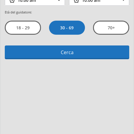
Età del guidatore:
30 - 69
18 - 29
70+
Cerca