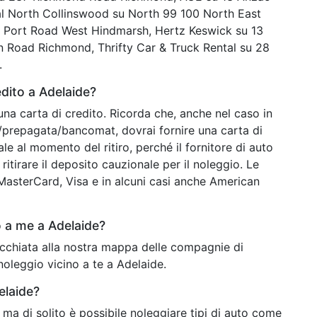
al North Collinswood su North 99 100 North East
6 Port Road West Hindmarsh, Hertz Keswick su 13
 Road Richmond, Thrifty Car & Truck Rental su 28
.
dito a Adelaide?
una carta di credito. Ricorda che, anche nel caso in
o/prepagata/bancomat, dovrai fornire una carta di
ale al momento del ritiro, perché il fornitore di auto
ritirare il deposito cauzionale per il noleggio. Le
o MasterCard, Visa e in alcuni casi anche American
 a me a Adelaide?
'occhiata alla nostra mappa delle compagnie di
noleggio vicino a te a Adelaide.
elaide?
ma di solito è possibile noleggiare tipi di auto come