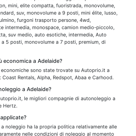
ion, mini, elite compatta, fuoristrada, monovolume,
dard, suv, monovolume a 9 posti, mini élite, lusso,
lmino, furgoni trasporto persone, 4wd,
lite intermedia, monospace, camion medio-piccolo,
tta, suv medio, auto esotiche, intermedia, Auto
e a 5 posti, monovolume a 7 posti, premium, di
iù economica a Adelaide?
iù economiche sono state trovate su Autoprio.it a
st Coast Rentals, Alpha, Redspot, Abaa e Carhood.
noleggio a Adelaide?
 autoprio.it, le migliori compagnie di autonoleggio a
e Hertz.
applicate?
 a noleggio ha la propria politica relativamente alle
iaramente nelle condizioni di noleggio al momento