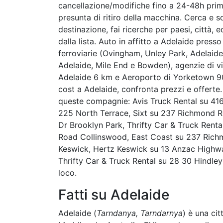
cancellazione/modifiche fino a 24-48h prima
presunta di ritiro della macchina. Cerca e sc
destinazione, fai ricerche per paesi, città, e
dalla lista. Auto in affitto a Adelaide presso
ferroviarie (Ovingham, Unley Park, Adelai
Adelaide, Mile End e Bowden), agenzie di v
Adelaide 6 km e Aeroporto di Yorketown 9
cost a Adelaide, confronta prezzi e offert
queste compagnie: Avis Truck Rental su 41
225 North Terrace, Sixt su 237 Richmond 
Dr Brooklyn Park, Thrifty Car & Truck Rent
Road Collinswood, East Coast su 237 Ric
Keswick, Hertz Keswick su 13 Anzac Highw
Thrifty Car & Truck Rental su 28 30 Hindley 
loco.
Fatti su Adelaide
Adelaide (
Tarndanya, Tarndarnya
) è una cit