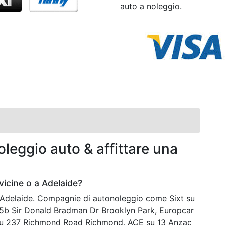
auto a noleggio.
leggio auto & affittare una
icine o a Adelaide?
a Adelaide. Compagnie di autonoleggio come Sixt su
b Sir Donald Bradman Dr Brooklyn Park, Europcar
 su 237 Richmond Road Richmond, ACE su 13 Anzac