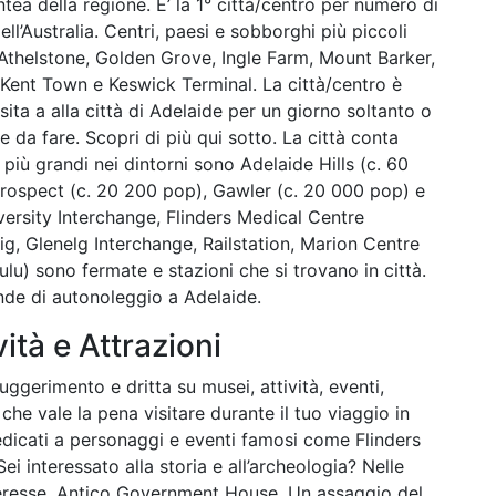
ntea della regione. E’ la 1° città/centro per numero di
ell’Australia. Centri, paesi e sobborghi più piccoli
 Athelstone, Golden Grove, Ingle Farm, Mount Barker,
, Kent Town e Keswick Terminal. La città/centro è
isita a alla città di Adelaide per un giorno soltanto o
 da fare. Scopri di più qui sotto. La città conta
 più grandi nei dintorni sono Adelaide Hills (c. 60
rospect (c. 20 200 pop), Gawler (c. 20 000 pop) e
versity Interchange, Flinders Medical Centre
g, Glenelg Interchange, Railstation, Marion Centre
lu) sono fermate e stazioni che si trovano in città.
nde di autonoleggio a Adelaide.
vità e Attrazioni
ggerimento e dritta su musei, attività, eventi,
 che vale la pena visitare durante il tuo viaggio in
edicati a personaggi e eventi famosi come Flinders
Sei interessato alla storia e all’archeologia? Nelle
nteresse, Antico Government House. Un assaggio del