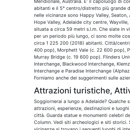
Meridionale, Australia. E’ il capoluogo di co
abitanti e il 5° centro/distretto più grande d
nelle vicinanze sono Happy Valley, Seaton,
Hope Valley, Adelaide city centre, Wayville
situata a circa 59 metri s.l.m. Che siate in v
per un periodo più lungo, ci sono molte cose
circa 1 225 200 (2018) abitanti. Città/centri
400 pop), Morphett Vale (c. 22 600 pop), P
Murray Bridge (c. 19 600 pop). Flinders Uni
Interchange, Blackwood Interchange, Klemzi
Interchange e Paradise Interchange (Alphazu
Forniamo anche dei suggerimenti sulle azie
Attrazioni turistiche, Atti
Soggiornerai a lungo a Adelaide? Qualche su
attrazioni, esperienze, destinazioni e luoghi
città. Guarda statue e monumenti celebri d
Column. Vedi siti archeologici e siti storici. 
vicinanze si trovano i seguenti luoghi di i