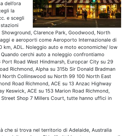
 dell’ora
egli la
cc. e scegli
 stazioni
de Showground, Clarence Park, Goodwood, North
iaggi e aeroporti come Aeroporto Internazionale di
0 km, ADL. Noleggio auto e moto economiche/ low
e. Quando cerchi auto a noleggio confrontiamo
6 Port Road West Hindmarsh, Europcar City su 29
Road Richmond, Alpha su 315b Sir Donald Bradman
al North Collinswood su North 99 100 North East
hmond Road Richmond, ACE su 13 Anzac Highway
ay Keswick, ACE su 153 Marion Road Richmond,
Street Shop 7 Millers Court, tutte hanno uffici in
tà che si trova nel territorio di Adelaide, Australia