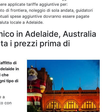
re applicate tariffe aggiuntive per:
to di frontiera, noleggio di sola andata, guidatori
entuali spese aggiuntive dovranno essere pagate
aluta locale a Adelaide.
co in Adelaide, Australia
a i prezzi prima di
affitto di
Adelaide in
i che
ni tipo di
o a
uto con