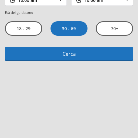
Età del guidatore:
30 - 69
18 - 29
70+
Cerca