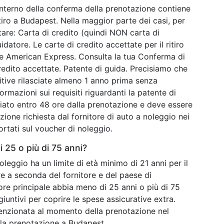
’interno della conferma della prenotazione contiene
itiro a Budapest. Nella maggior parte dei casi, per
tare: Carta di credito (quindi NON carta di
atore. Le carte di credito accettate per il ritiro
he American Express. Consulta la tua Conferma di
redito accettate. Patente di guida. Precisiamo che
tive rilasciate almeno 1 anno prima senza
formazioni sui requisiti riguardanti la patente di
viato entro 48 ore dalla prenotazione e deve essere
zione richiesta dal fornitore di auto a noleggio nei
portati sul voucher di noleggio.
 25 o più di 75 anni?
noleggio ha un limite di età minimo di 21 anni per il
are a seconda del fornitore e del paese di
ore principale abbia meno di 25 anni o più di 75
iuntivi per coprire le spese assicurative extra.
enzionata al momento della prenotazione nel
lla prenotazione a Budapest.