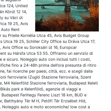
tca 124, United
n Körút 12 14,
y su Váci út
tca 19 25, Avis
 Auto Rent
 su Prielle Kornélia Utca 45, Avis Budget Group
 Utca 19 25, Schiller City Office su Dráva Utca 17,
 Avis Office su Soroksári út 16, Europcar
ent su Hársfa Utca 53 55. Offriamo un servizio di
 e sicuro. Noleggio auto con inclusi tutti i costi,
iche fino a 24-48h prima dell’ora presunta di ritiro
, fai ricerche per paesi, città, ecc. e scegli dalla
ioni ferroviarie (Zugló Stazione ferroviaria, Szent
e, M4 Kelenföld Stazione ferroviaria, Budapest Keleti
Bikás park e Kelenföld), agenzie di viaggi e
i Budapest Ferihegy Ferenc Liszt 18 km, BUD e
ár, Batthyány Tér M H, Petőfi Tér Erzsébet Híd,
. Noleggio auto e moto economiche/ low cost a