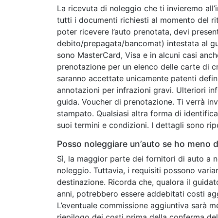
La ricevuta di noleggio che ti invieremo all
tutti i documenti richiesti al momento del r
poter ricevere l’auto prenotata, devi presen
debito/prepagata/bancomat) intestata al guid
sono MasterCard, Visa e in alcuni casi anc
prenotazione per un elenco delle carte di c
saranno accettate unicamente patenti defini
annotazioni per infrazioni gravi. Ulteriori in
guida. Voucher di prenotazione. Ti verrà in
stampato. Qualsiasi altra forma di identifica
suoi termini e condizioni. I dettagli sono ri
Posso noleggiare un’auto se ho meno di
Sì, la maggior parte dei fornitori di auto a 
noleggio. Tuttavia, i requisiti possono vari
destinazione. Ricorda che, qualora il guidat
anni, potrebbero essere addebitati costi agg
L’eventuale commissione aggiuntiva sarà m
riepilogo dei costi prima della conferma de