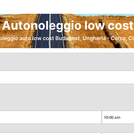
Autonoleggio low cost
oleggio auto low cost Budapest, Ungheria - Cerca, C