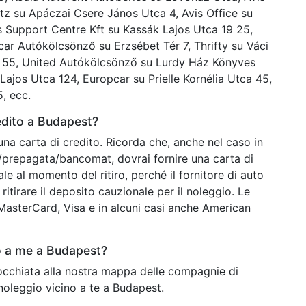
 su Apáczai Csere János Utca 4, Avis Office su
s Support Centre Kft su Kassák Lajos Utca 19 25,
pcar Autókölcsönző su Erzsébet Tér 7, Thrifty su Váci
3 55, United Autókölcsönző su Lurdy Ház Könyves
Lajos Utca 124, Europcar su Prielle Kornélia Utca 45,
, ecc.
edito a Budapest?
una carta di credito. Ricorda che, anche nel caso in
o/prepagata/bancomat, dovrai fornire una carta di
ale al momento del ritiro, perché il fornitore di auto
ritirare il deposito cauzionale per il noleggio. Le
o MasterCard, Visa e in alcuni casi anche American
o a me a Budapest?
'occhiata alla nostra mappa delle compagnie di
noleggio vicino a te a Budapest.