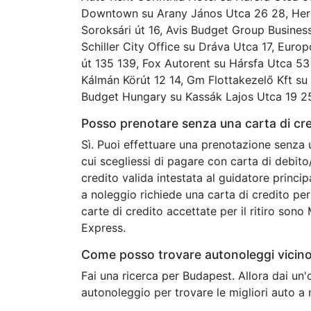
Downtown su Arany János Utca 26 28, Hertz
Soroksári út 16, Avis Budget Group Busines
Schiller City Office su Dráva Utca 17, Euro
út 135 139, Fox Autorent su Hársfa Utca 5
Kálmán Körút 12 14, Gm Flottakezelő Kft su 
Budget Hungary su Kassák Lajos Utca 19 25
Posso prenotare senza una carta di cr
Sì. Puoi effettuare una prenotazione senza 
cui scegliessi di pagare con carta di debit
credito valida intestata al guidatore princip
a noleggio richiede una carta di credito per 
carte di credito accettate per il ritiro son
Express.
Come posso trovare autonoleggi vicin
Fai una ricerca per Budapest. Allora dai un
autonoleggio per trovare le migliori auto a 