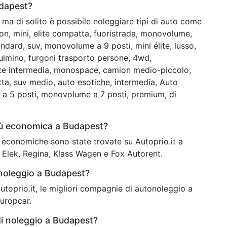
udapest?
ma di solito è possibile noleggiare tipi di auto come
ion, mini, elite compatta, fuoristrada, monovolume,
dard, suv, monovolume a 9 posti, mini élite, lusso,
lmino, furgoni trasporto persone, 4wd,
lite intermedia, monospace, camion medio-piccolo,
tta, suv medio, auto esotiche, intermedia, Auto
e a 5 posti, monovolume a 7 posti, premium, di
iù economica a Budapest?
iù economiche sono state trovate su Autoprio.it a
 Elek, Regina, Klass Wagen e Fox Autorent.
 noleggio a Budapest?
 autoprio.it, le migliori compagnie di autonoleggio a
Europcar.
di noleggio a Budapest?