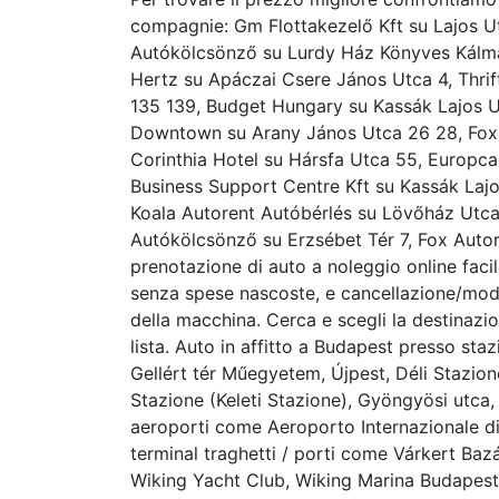
compagnie: Gm Flottakezelő Kft su Lajos U
Autókölcsönző su Lurdy Ház Könyves Kálmá
Hertz su Apáczai Csere János Utca 4, Thrift
135 139, Budget Hungary su Kassák Lajos U
Downtown su Arany János Utca 26 28, Fox
Corinthia Hotel su Hársfa Utca 55, Europcar
Business Support Centre Kft su Kassák Lajos
Koala Autorent Autóbérlés su Lövőház Utca,
Autókölcsönző su Erzsébet Tér 7, Fox Autor
prenotazione di auto a noleggio online facile
senza spese nascoste, e cancellazione/modif
della macchina. Cerca e scegli la destinazione
lista. Auto in affitto a Budapest presso staz
Gellért tér Műegyetem, Újpest, Déli Stazion
Stazione (Keleti Stazione), Gyöngyösi utca, 
aeroporti come Aeroporto Internazionale d
terminal traghetti / porti come Várkert Baz
Wiking Yacht Club, Wiking Marina Budapest