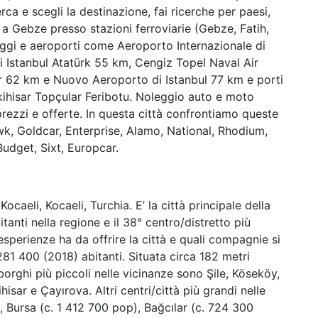
rca e scegli la destinazione, fai ricerche per paesi,
tto a Gebze presso stazioni ferroviarie (Gebze, Fatih,
aggi e aeroporti come Aeroporto Internazionale di
 Istanbul Atatürk 55 km, Cengiz Topel Naval Air
r 62 km e Nuovo Aeroporto di Istanbul 77 km e porti
skihisar Topçular Feribotu. Noleggio auto e moto
ezzi e offerte. In questa città confrontiamo queste
k, Goldcar, Enterprise, Alamo, National, Rhodium,
Budget, Sixt, Europcar.
 Kocaeli, Kocaeli, Turchia. E’ la città principale della
tanti nella regione e il 38° centro/distretto più
esperienze ha da offrire la città e quali compagnie si
81 400 (2018) abitanti. Situata circa 182 metri
bborghi più piccoli nelle vicinanze sono Şile, Köseköy,
hisar e Çayırova. Altri centri/città più grandi nelle
, Bursa (c. 1 412 700 pop), Bağcılar (c. 724 300