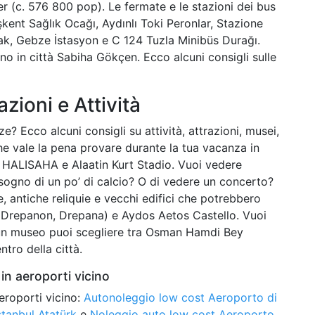
er (c. 576 800 pop). Le fermate e le stazioni dei bus
kent Sağlık Ocağı, Aydınlı Toki Peronlar, Stazione
ak, Gebze İstasyon e C 124 Tuzla Minibüs Durağı.
no in città Sabiha Gökçen. Ecco alcuni consigli sulle
azioni e Attività
e? Ecco alcuni consigli su attività, attrazioni, musei,
che vale la pena provare durante la tua vacanza in
İM HALISAHA e Alaatin Kurt Stadio. Vuoi vedere
bisogno di un po’ di calcio? O di vedere un concerto?
e, antiche reliquie e vecchi edifici che potrebbero
m (Drepanon, Drepana) e Aydos Aetos Castello. Vuoi
e un museo puoi scegliere tra Osman Hamdi Bey
tro della città.
in aeroporti vicino
eroporti vicino:
Autonoleggio low cost Aeroporto di
stanbul Atatürk
e
Noleggio auto low cost Aeroporto