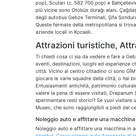
pop), Scutari (c. 582 700 pop) e Bahçelievl
più vicine sono Otobüs durağı alanı, Çağdaş
degli autobus Gebze Terminali, Şifa Sondur
Queste fermate della metropolitana si trova
aziende locali in Kocaeli.
Attrazioni turistiche, Attr
Ti chiedi cosa ci sia da vedere e fare a Gebz
eventi, destinazioni, luoghi ed esperienze 
città. Vicino al centro cittadino ci sono G
giocare le varie squadre della città, o hai 
Entusiasmanti antichità, patrimonio cultural
valere la pena di essere visitati, Drepanu
sperimentare resti storici? Se vuoi visitar
Museo, che sono raggiungibili a piedi dal cen
Noleggio auto e affittare una macchina 
Noleggio auto e affittare una macchina in a
Istanbul
,
Cerca noleggi auto Aeroporto di I