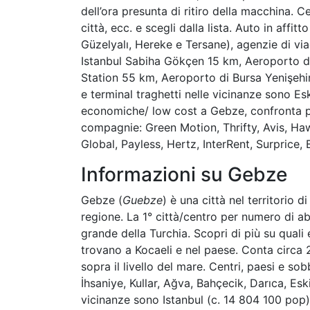
dell’ora presunta di ritiro della macchina. Ce
città, ecc. e scegli dalla lista. Auto in affi
Güzelyalı, Hereke e Tersane), agenzie di vi
Istanbul Sabiha Gökçen 15 km, Aeroporto di
Station 55 km, Aeroporto di Bursa Yenişehi
e terminal traghetti nelle vicinanze sono E
economiche/ low cost a Gebze, confronta pr
compagnie: Green Motion, Thrifty, Avis, Haw
Global, Payless, Hertz, InterRent, Surprice, 
Informazioni su Gebze
Gebze (
Guebze
) è una città nel territorio di
regione. La 1° città/centro per numero di abi
grande della Turchia. Scopri di più su quali 
trovano a Kocaeli e nel paese. Conta circa 2
sopra il livello del mare. Centri, paesi e so
İhsaniye, Kullar, Ağva, Bahçecik, Darıca, Eski
vicinanze sono Istanbul (c. 14 804 100 pop)