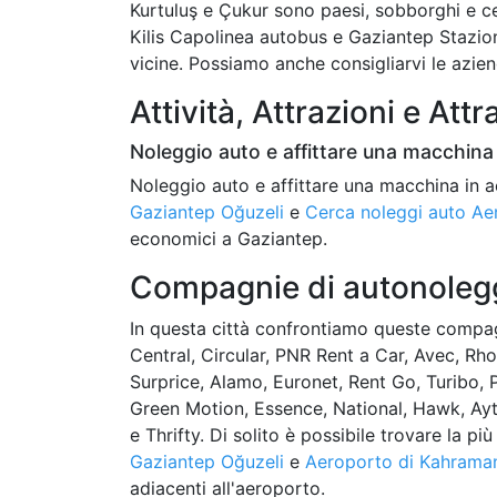
Kurtuluş e Çukur sono paesi, sobborghi e ce
Kilis Capolinea autobus e Gaziantep Stazion
vicine. Possiamo anche consigliarvi le azie
Attività, Attrazioni e Attr
Noleggio auto e affittare una macchina 
Noleggio auto e affittare una macchina in a
Gaziantep Oğuzeli
e
Cerca noleggi auto A
economici a Gaziantep.
Compagnie di autonolegg
In questa città confrontiamo queste compagn
Central, Circular, PNR Rent a Car, Avec, Rh
Surprice, Alamo, Euronet, Rent Go, Turibo, P
Green Motion, Essence, National, Hawk, Ayt 
e Thrifty. Di solito è possibile trovare la 
Gaziantep Oğuzeli
e
Aeroporto di Kahrama
adiacenti all'aeroporto.