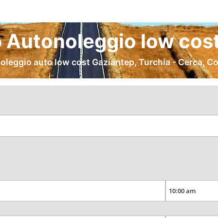
 Autonoleggio low cost
oleggio auto low cost Gaziantep, Turchia - Cerca, C