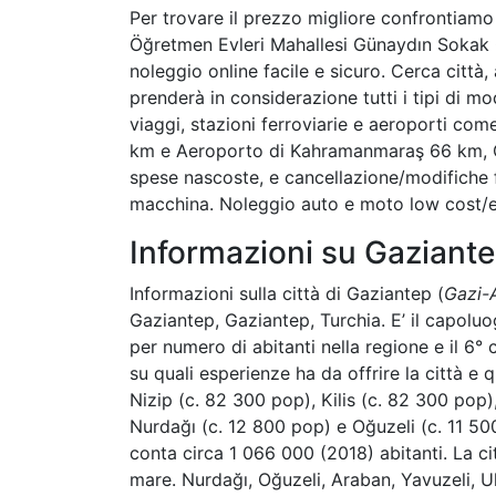
Per trovare il prezzo migliore confrontiam
Öğretmen Evleri Mahallesi Günaydın Sokak G
noleggio online facile e sicuro. Cerca città, 
prenderà in considerazione tutti i tipi di m
viaggi, stazioni ferroviarie e aeroporti co
km e Aeroporto di Kahramanmaraş 66 km, GZT
spese nascoste, e cancellazione/modifiche fi
macchina. Noleggio auto e moto low cost/e
Informazioni su Gaziant
Informazioni sulla città di Gaziantep (
Gazi-A
Gaziantep, Gaziantep, Turchia. E’ il capoluog
per numero di abitanti nella regione e il 6°
su quali esperienze ha da offrire la città e
Nizip (c. 82 300 pop), Kilis (c. 82 300 pop)
Nurdağı (c. 12 800 pop) e Oğuzeli (c. 11 500
conta circa 1 066 000 (2018) abitanti. La cit
mare. Nurdağı, Oğuzeli, Araban, Yavuzeli, Ul