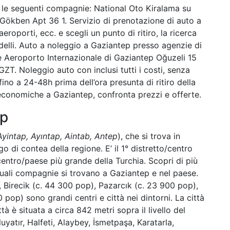
o le seguenti compagnie: National Oto Kiralama su
ökben Apt 36 1. Servizio di prenotazione di auto a
aeroporti, ecc. e scegli un punto di ritiro, la ricerca
odelli. Auto a noleggio a Gaziantep presso agenzie di
me Aeroporto Internazionale di Gaziantep Oğuzeli 15
. Noleggio auto con inclusi tutti i costi, senza
no a 24-48h prima dell’ora presunta di ritiro della
conomiche a Gaziantep, confronta prezzi e offerte.
ep
yintap, Ayıntap, Aintab, Antep
), che si trova in
o di contea della regione. E’ il 1° distretto/centro
 centro/paese più grande della Turchia. Scopri di più
 quali compagnie si trovano a Gaziantep e nel paese.
, Birecik (c. 44 300 pop), Pazarcık (c. 23 900 pop),
 pop) sono grandi centri e città nei dintorni. La città
tà è situata a circa 842 metri sopra il livello del
uyatır, Halfeti, Alaybey, İsmetpaşa, Karatarla,