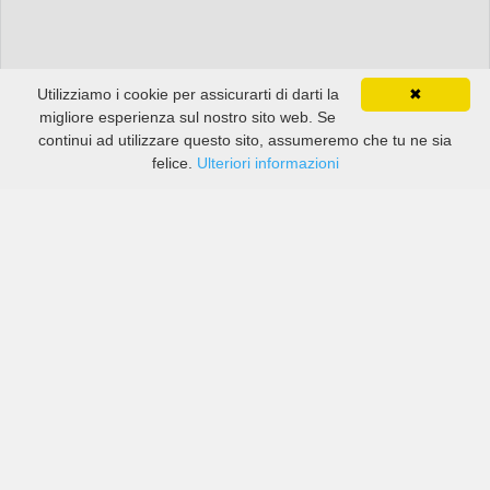
Utilizziamo i cookie per assicurarti di darti la
✖
migliore esperienza sul nostro sito web. Se
continui ad utilizzare questo sito, assumeremo che tu ne sia
felice.
Ulteriori informazioni
Prezzi di compagnie sia grandi che piccole in Çorum