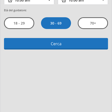
Età del guidatore:
30 - 69
18 - 29
70+
Cerca