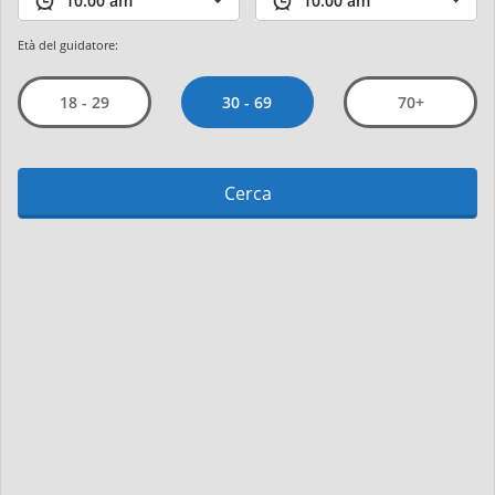
Età del guidatore:
30 - 69
18 - 29
70+
Cerca