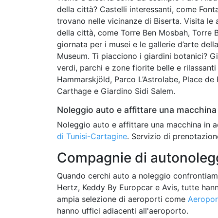
della città? Castelli interessanti, come Font
trovano nelle vicinanze di Biserta. Visita le a
della città, come Torre Ben Mosbah, Torre B
giornata per i musei e le gallerie d’arte del
Museum. Ti piacciono i giardini botanici? G
verdi, parchi e zone fiorite belle e rilassan
Hammarskjöld, Parco L’Astrolabe, Place de 
Carthage e Giardino Sidi Salem.
Noleggio auto e affittare una macchina 
Noleggio auto e affittare una macchina in a
di Tunisi-Cartagine
. Servizio di prenotazion
Compagnie di autonoleggi
Quando cerchi auto a noleggio confrontiam
Hertz, Keddy By Europcar e Avis, tutte hanno 
ampia selezione di aeroporti come
Aeropor
hanno uffici adiacenti all'aeroporto.