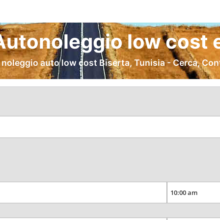
Autonoleggio low cost 
 noleggio auto low cost Biserta, Tunisia - Cerca, Con