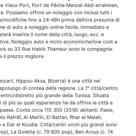
come Vieux Port, Port de Pêche Menzel Abd-errahmen,
 Possiamo offrire un noleggio con inclusi tutti i
e/modifiche fino a 24-48h prima dell’ora presunta di
one di auto a noleggio online facile, immediato e
sterà inserire il nome della città, luogo, ecc. e
native. Noleggio auto e moto economiche/low cost a
 Avis su 33 Rue Habib Thameur sono le compagnie
 il prezzo migliore.
Diarrhytus, Bizerte, بنزرت, Banzart, Hippou Aksa, Bizerta
) è una città nel
 capoluogo di contea della regione. La 1° città/centro
centro/distretto più grande della Tunisia. Situata
i di più su quali esperienze ha da offrire la città e
paese. Conta circa 115 300 (2018) abitanti. Paesi,
o Rafrāf, Al Matlīn, El Battan, Rhar el Melah,
 e Dar el Koudia. Città/centri vicini più grandi sono
pop), La Goletta (c. 79 800 pop), Ben Arous (c. 74