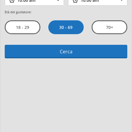
Età del guidatore:
30 - 69
18 - 29
70+
Cerca