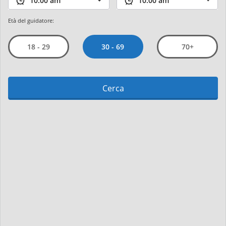
Età del guidatore:
30 - 69
18 - 29
70+
Cerca