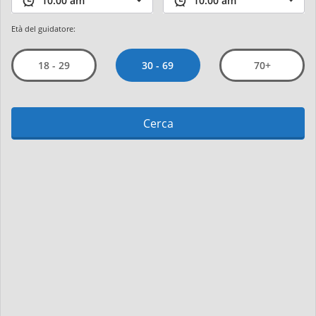
Età del guidatore:
30 - 69
18 - 29
70+
Cerca