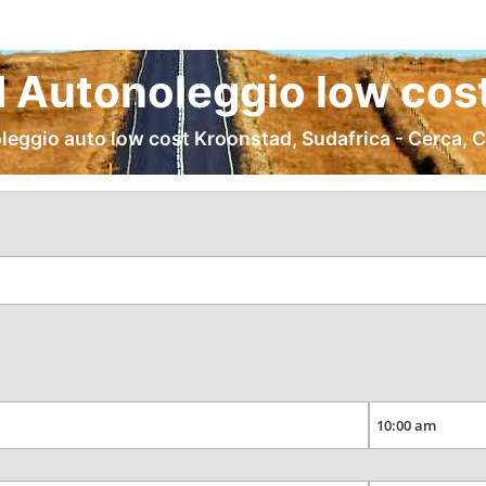
 Autonoleggio low cost
leggio auto low cost Kroonstad, Sudafrica - Cerca, 