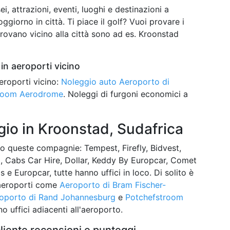
ei, attrazioni, eventi, luoghi e destinazioni a
ggiorno in città. Ti piace il golf? Vuoi provare i
trovano vicino alla città sono ad es. Kroonstad
in aeroporti vicino
eroporti vicino:
Noleggio auto Aeroporto di
troom Aerodrome
. Noleggi di furgoni economici a
io in Kroonstad, Sudafrica
 queste compagnie: Tempest, Firefly, Bidvest,
, Cabs Car Hire, Dollar, Keddy By Europcar, Comet
is e Europcar, tutte hanno uffici in loco. Di solito è
i aeroporti come
Aeroporto di Bram Fischer-
oporto di Rand Johannesburg
e
Potchefstroom
no uffici adiacenti all'aeroporto.
liente recensioni e punteggi