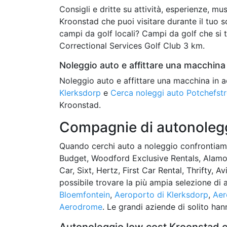
Consigli e dritte su attività, esperienze, mus
Kroonstad che puoi visitare durante il tuo so
campi da golf locali? Campi da golf che si 
Correctional Services Golf Club 3 km.
Noleggio auto e affittare una macchina 
Noleggio auto e affittare una macchina in a
Klerksdorp
e
Cerca noleggi auto Potchefs
Kroonstad.
Compagnie di autonolegg
Quando cerchi auto a noleggio confrontiamo
Budget, Woodford Exclusive Rentals, Alamo
Car, Sixt, Hertz, First Car Rental, Thrifty, Av
possibile trovare la più ampia selezione d
Bloemfontein
,
Aeroporto di Klerksdorp
,
Aer
Aerodrome
. Le grandi aziende di solito han
Autonoleggio low cost Kroonstad c