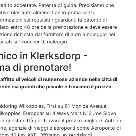
redito accettate. Patente di guida. Precisiamo che
tive rilasciate almeno 1 anno prima senza
formazioni sui requisiti riguardanti la patente di
viato entro 48 ore dalla prenotazione e deve essere
zione richiesta dal fornitore di auto a noleggio nei
portati sul voucher di noleggio.
ico in Klerksdorp -
ma di prenotare!
affitto di veicoli di numerose aziende nella città di
nde sia grandi che piccole e troviamo il prezzo
ldoring Wilkoppies, First su 61 Monica Avenue
ilkoppies, Europcar su 4 Ways Mart N12 Joe Slovo
questa città per trovare il prezzo migliore. Auto in
arie, agenzie di viaggi e aeroporti come Aeroporto di
oom 46 km, KXE. Offriamo un servizio di