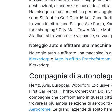
destinazioni, esperienze e musei della città 
Hai bisogno di una macchina per un viaggio 
sono Stilfontein Golf Club 16 km. Zone fiorit
trovano in città sono Saligna Ave Parco, Ka
fare shopping? City Mall, Tower Mall e Mat
Stadium si trovano nelle vicinanze, se vuoi
Noleggio auto e affittare una macchina 
Noleggio auto e affittare una macchina in a
Klerksdorp
e
Auto in affitto Potchefstroo
Klerksdorp.
Compagnie di autonolegg
Hertz, Avis, Europcar, Woodford Exclusive R
First Car Rental, Thrifty, Comet Car, Dollar
compagnie che confrontiamo in questa città p
trovare la più ampia selezione di aeroport
Aerodrome
. Le grandi aziende di solito han