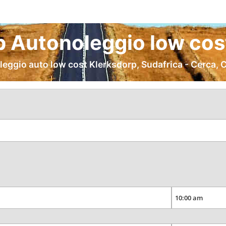
p Autonoleggio low cost
leggio auto low cost Klerksdorp, Sudafrica - Cerca, 