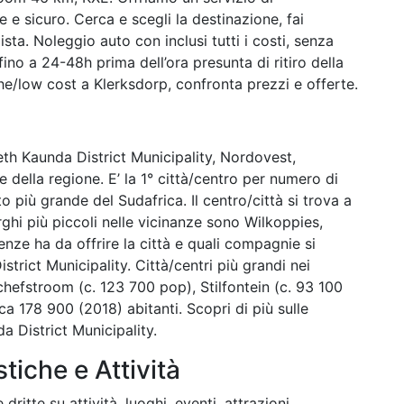
 e sicuro. Cerca e scegli la destinazione, fai
lista. Noleggio auto con inclusi tutti i costi, senza
no a 24-48h prima dell’ora presunta di ritiro della
/low cost a Klerksdorp, confronta prezzi e offerte.
neth Kaunda District Municipality, Nordovest,
le della regione. E’ la 1° città/centro per numero di
to più grande del Sudafrica. Il centro/città si trova a
rghi più piccoli nelle vicinanze sono Wilkoppies,
nze ha da offrire la città e quali compagnie si
trict Municipality. Città/centri più grandi nei
hefstroom (c. 123 700 pop), Stilfontein (c. 93 100
ca 178 900 (2018) abitanti. Scopri di più sulle
 District Municipality.
stiche e Attività
dritte su attività, luoghi, eventi, attrazioni,