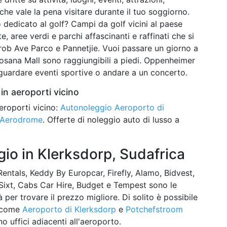
che vale la pena visitare durante il tuo soggiorno.
dedicato al golf? Campi da golf vicini al paese
e, aree verdi e parchi affascinanti e raffinati che si
rob Ave Parco e Pannetjie. Vuoi passare un giorno a
losana Mall sono raggiungibili a piedi. Oppenheimer
 guardare eventi sportive o andare a un concerto.
in aeroporti vicino
eroporti vicino:
Autonoleggio Aeroporto di
m Aerodrome
. Offerte di noleggio auto di lusso a
io in Klerksdorp, Sudafrica
entals, Keddy By Europcar, Firefly, Alamo, Bidvest,
, Sixt, Cabs Car Hire, Budget e Tempest sono le
er trovare il prezzo migliore. Di solito è possibile
i come
Aeroporto di Klerksdorp
e
Potchefstroom
no uffici adiacenti all'aeroporto.