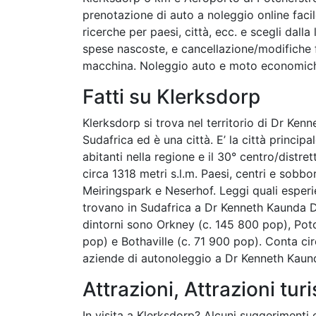
prenotazione di auto a noleggio online facile
ricerche per paesi, città, ecc. e scegli dalla 
spese nascoste, e cancellazione/modifiche fi
macchina. Noleggio auto e moto economiche
Fatti su Klerksdorp
Klerksdorp si trova nel territorio di Dr Ken
Sudafrica ed è una città. E’ la città principa
abitanti nella regione e il 30° centro/distret
circa 1318 metri s.l.m. Paesi, centri e sobbo
Meiringspark e Neserhof. Leggi quali esperie
trovano in Sudafrica a Dr Kenneth Kaunda Dis
dintorni sono Orkney (c. 145 800 pop), Potc
pop) e Bothaville (c. 71 900 pop). Conta cir
aziende di autonoleggio a Dr Kenneth Kaunda
Attrazioni, Attrazioni turi
In visita a Klerksdorp? Alcuni suggerimenti e 