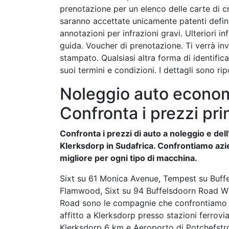
prenotazione per un elenco delle carte di c
saranno accettate unicamente patenti defini
annotazioni per infrazioni gravi. Ulteriori in
guida. Voucher di prenotazione. Ti verrà in
stampato. Qualsiasi altra forma di identifica
suoi termini e condizioni. I dettagli sono ri
Noleggio auto econom
Confronta i prezzi pri
Confronta i prezzi di auto a noleggio e dell’
Klerksdorp in Sudafrica. Confrontiamo azie
migliore per ogni tipo di macchina.
Sixt su 61 Monica Avenue, Tempest su Buffe
Flamwood, Sixt su 94 Buffelsdoorn Road W
Road sono le compagnie che confrontiamo in 
affitto a Klerksdorp presso stazioni ferrovi
Klerksdorp 6 km e Aeroporto di Potchefstr