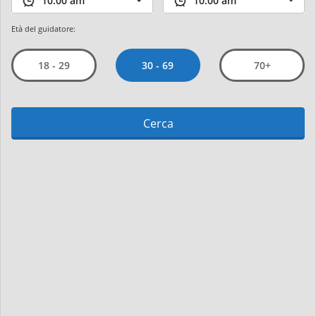
Età del guidatore:
30 - 69
18 - 29
70+
Cerca