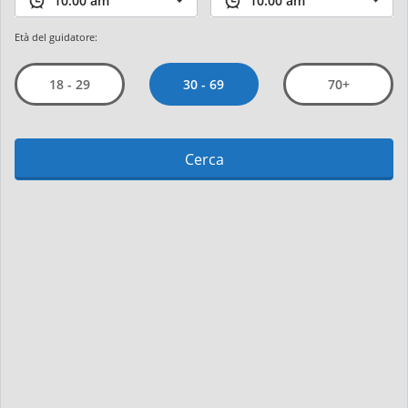
Età del guidatore:
30 - 69
18 - 29
70+
Cerca