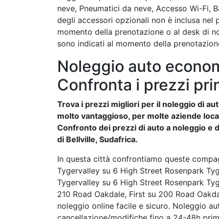
neve, Pneumatici da neve, Accesso Wi-Fi, B
degli accessori opzionali non è inclusa nel
momento della prenotazione o al desk di nole
sono indicati al momento della prenotazione
Noleggio auto economic
Confronta i prezzi pri
Trova i prezzi migliori per il noleggio di 
molto vantaggioso, per molte aziende locali 
Confronto dei prezzi di auto a noleggio e de
di Bellville, Sudafrica.
In questa città confrontiamo queste compag
Tygervalley su 6 High Street Rosenpark Tyg
Tygervalley su 6 High Street Rosenpark Tyge
210 Road Oakdale, First su 200 Road Oakdal
noleggio online facile e sicuro. Noleggio aut
cancellazione/modifiche fino a 24-48h prima