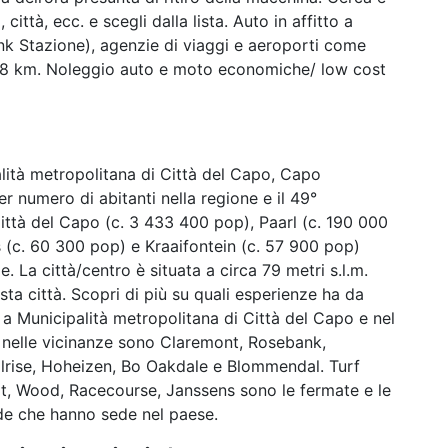
 città, ecc. e scegli dalla lista. Auto in affitto a
ank Stazione), agenzie di viaggi e aeroporti come
o 8 km. Noleggio auto e moto economiche/ low cost
ipalità metropolitana di Città del Capo, Capo
er numero di abitanti nella regione e il 49°
Città del Capo (c. 3 433 400 pop), Paarl (c. 190 000
s (c. 60 300 pop) e Kraaifontein (c. 57 900 pop)
ze. La città/centro è situata a circa 79 metri s.l.m.
ta città. Scopri di più su quali esperienze ha da
o a Municipalità metropolitana di Città del Capo e nel
i nelle vicinanze sono Claremont, Rosebank,
illrise, Hoheizen, Bo Oakdale e Blommendal. Turf
, Wood, Racecourse, Janssens sono le fermate e le
ende che hanno sede nel paese.