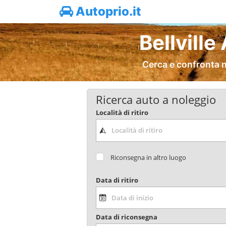
Autoprio.it
Bellvill
Cerca e confronta n
Ricerca auto a noleggio
Località di ritiro
Riconsegna in altro luogo
Data di ritiro
Data di riconsegna