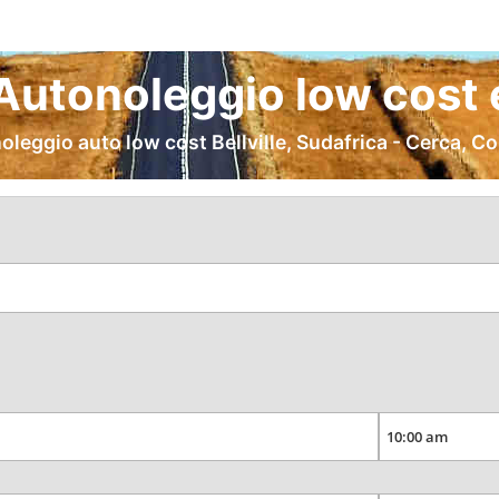
e Autonoleggio low cost 
oleggio auto low cost Bellville, Sudafrica - Cerca, C