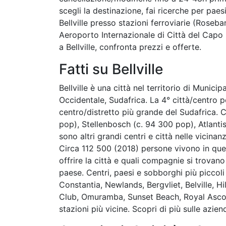
scegli la destinazione, fai ricerche per paesi,
Bellville presso stazioni ferroviarie (Roseb
Aeroporto Internazionale di Città del Cap
a Bellville, confronta prezzi e offerte.
Fatti su Bellville
Bellville è una città nel territorio di Munic
Occidentale, Sudafrica. La 4° città/centro p
centro/distretto più grande del Sudafrica. 
pop), Stellenbosch (c. 94 300 pop), Atlanti
sono altri grandi centri e città nelle vicinan
Circa 112 500 (2018) persone vivono in ques
offrire la città e quali compagnie si trovan
paese. Centri, paesi e sobborghi più piccol
Constantia, Newlands, Bergvliet, Belville, H
Club, Omuramba, Sunset Beach, Royal Ascot
stazioni più vicine. Scopri di più sulle azi