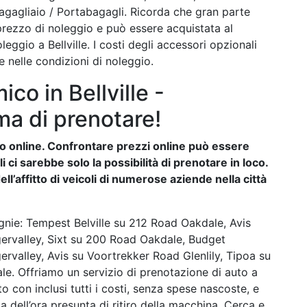
agagliaio / Portabagagli. Ricorda che gran parte
 prezzo di noleggio e può essere acquistata al
ggio a Bellville. I costi degli accessori opzionali
 nelle condizioni di noleggio.
o in Bellville -
ma di prenotare!
auto online. Confrontare prezzi online può essere
ci sarebbe solo la possibilità di prenotare in loco.
ll’affitto di veicoli di numerose aziende nella città
nie: Tempest Belville su 212 Road Oakdale, Avis
ervalley, Sixt su 200 Road Oakdale, Budget
rvalley, Avis su Voortrekker Road Glenlily, Tipoa su
e. Offriamo un servizio di prenotazione di auto a
o con inclusi tutti i costi, senza spese nascoste, e
 dell’ora presunta di ritiro della macchina. Cerca e