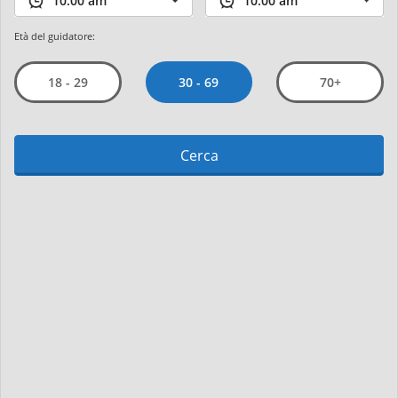
Età del guidatore:
30 - 69
18 - 29
70+
Cerca