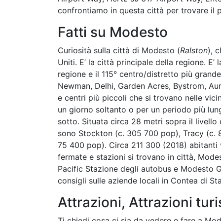
confrontiamo in questa città per trovare il 
Fatti su Modesto
Curiosità sulla città di Modesto (
Ralston
), 
Uniti. E’ la città principale della regione. E’
regione e il 115° centro/distretto più grande
Newman, Delhi, Garden Acres, Bystrom, Aur
e centri più piccoli che si trovano nelle vici
un giorno soltanto o per un periodo più lung
sotto. Situata circa 28 metri sopra il livello
sono Stockton (c. 305 700 pop), Tracy (c. 
75 400 pop). Circa 211 300 (2018) abitanti 
fermate e stazioni si trovano in città, Mod
Pacific Stazione degli autobus e Modesto 
consigli sulle aziende locali in Contea di Sta
Attrazioni, Attrazioni turi
Ti chiedi cosa ci sia da vedere e fare a Mode