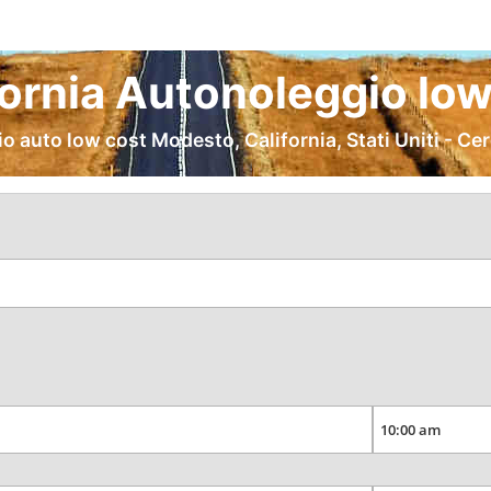
ornia Autonoleggio low
o auto low cost Modesto, California, Stati Uniti - Ce