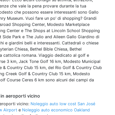
ienze che vale la pena provare durante la tua
 Modesto che possono essere interessanti sono Gallo
nry Museum. Vuoi fare un po’ di shopping? Grandi
rossroad Shopping Center, Modesto Marketplace
ing Center e The Shops at Lincoln School Shopping
t Side Park e The Julio and Aileen Gallo Giardino di
hi e giardini belli e interessanti. Cattedrali o chiese
byterian Chiesa, Bethel Bible Chiesa, Bethel
a cattolica romana. Viaggio dedicato al golf e
urse 3 km, Jack Tone Golf 16 km, Modesto Municipal
e & Country Club 15 km, del Rio Golf & Country Club
ring Creek Golf & Country Club 15 km, Modesto
olf Course Ceres 6 km sono alcuni dei campi da
in aeroporti vicino
eroporti vicino:
Noleggio auto low cost San José
w Airport
e
Noleggio auto economico Oakland