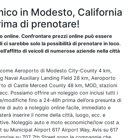
ico in Modesto, California
rima di prenotare!
auto online. Confrontare prezzi online può essere
ci sarebbe solo la possibilità di prenotare in loco.
ll’affitto di veicoli di numerose aziende nella città
 come Aeroporto di Modesto City-County 4 km,
 Naval Auxiliary Landing Field 28 km, Aeroporto
rto di Castle Merced County 48 km, MOD, stazioni
ecc. Possiamo offrire un noleggio con inclusi tutti i
e/modifiche fino a 24-48h prima dell’ora presunta di
one di auto a noleggio online facile, immediato e
sterà inserire il nome della città, luogo, ecc. e
native. Noleggio auto e moto economiche/low cost a
 su Municipal Airport 617 Airport Way, Avis su 617
erprise su 707 7th Street sono le compagnie che