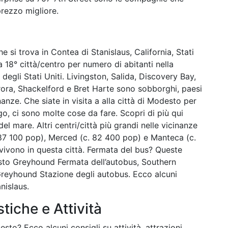
prezzo migliore.
che si trova in Contea di Stanislaus, California, Stati
 la 18° città/centro per numero di abitanti nella
 degli Stati Uniti. Livingston, Salida, Discovery Bay,
ora, Shackelford e Bret Harte sono sobborghi, paesi
nanze. Che siate in visita a alla città di Modesto per
o, ci sono molte cose da fare. Scopri di più qui
 del mare. Altri centri/città più grandi nelle vicinanze
87 100 pop), Merced (c. 82 400 pop) e Manteca (c.
vivono in questa città. Fermata del bus? Queste
esto Greyhound Fermata dell’autobus, Southern
Greyhound Stazione degli autobus. Ecco alcuni
nislaus.
stiche e Attività
sto? Ecco alcuni consigli su attività, attrazioni,