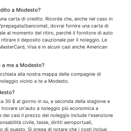
edito a Modesto?
una carta di credito. Ricorda che, anche nel caso in
o/prepagata/bancomat, dovrai fornire una carta di
ale al momento del ritiro, perché il fornitore di auto
ritirare il deposito cauzionale per il noleggio. Le
o MasterCard, Visa e in alcuni casi anche American
o a me a Modesto?
occhiata alla nostra mappa delle compagnie di
 noleggio vicino a te a Modesto.
desto?
 30 $ al giorno in su, a seconda della stagione e
i trovare un'auto a noleggio più economica a
 dei casi il prezzo del noleggio include l'esenzione
sabilità civile, tasse, diritti aeroportuali,
o di guasto. Si prega di notare che i costi inclusi