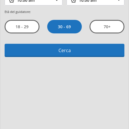
Età del guidatore:
30 - 69
18 - 29
70+
Cerca