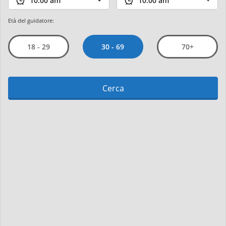
Età del guidatore:
30 - 69
18 - 29
70+
Cerca