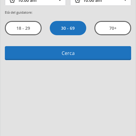
Età del guidatore:
30 - 69
18 - 29
70+
Cerca