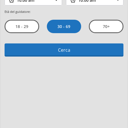
Età del guidatore:
30 - 69
18 - 29
70+
Cerca