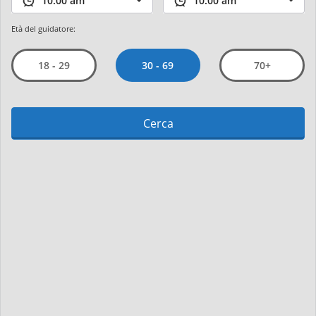
Età del guidatore:
30 - 69
18 - 29
70+
Cerca