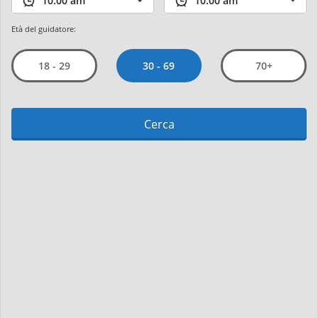
Età del guidatore:
30 - 69
18 - 29
70+
Cerca