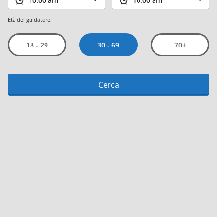
Età del guidatore:
30 - 69
18 - 29
70+
Cerca