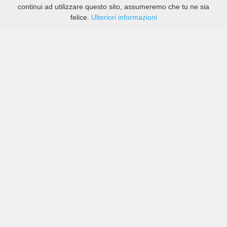
continui ad utilizzare questo sito, assumeremo che tu ne sia
felice.
Ulteriori informazioni
Prezzi di compagnie sia grandi che piccole in Columbia