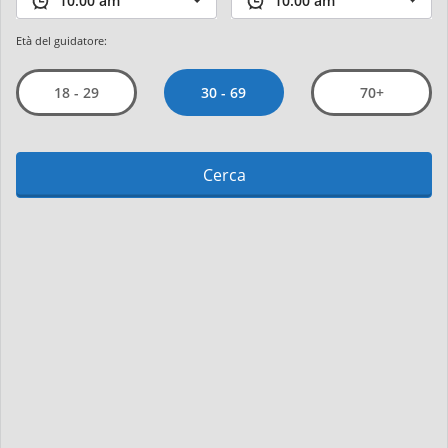
Età del guidatore:
30 - 69
18 - 29
70+
Cerca