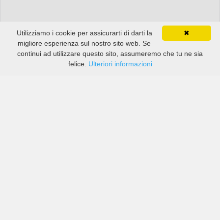
Utilizziamo i cookie per assicurarti di darti la
✖
migliore esperienza sul nostro sito web. Se
continui ad utilizzare questo sito, assumeremo che tu ne sia
felice.
Ulteriori informazioni
Prezzi di compagnie sia grandi che piccole in Charlotte