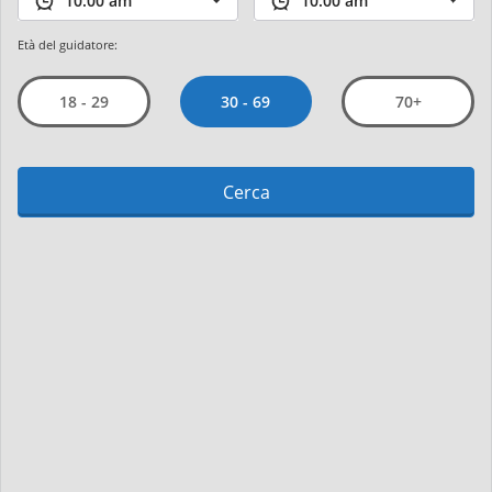
Età del guidatore:
30 - 69
18 - 29
70+
Cerca