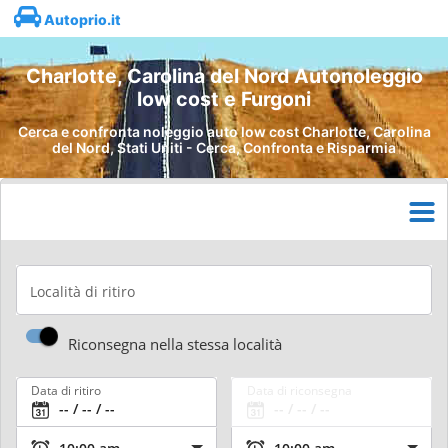
Autoprio.it
Charlotte, Carolina del Nord Autonoleggio
low cost e Furgoni
Cerca e confronta noleggio auto low cost Charlotte, Carolina
del Nord, Stati Uniti - Cerca, Confronta e Risparmia
Località di ritiro
Riconsegna nella stessa località
Data di ritiro
Data di riconsegna