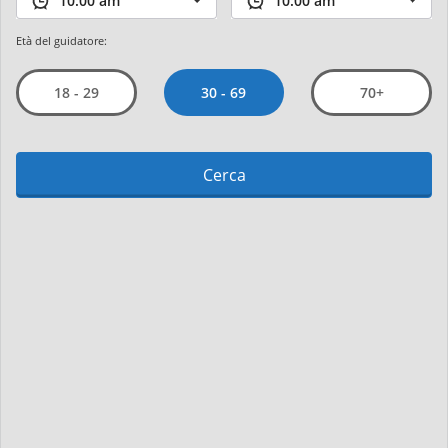
Età del guidatore:
30 - 69
18 - 29
70+
Cerca