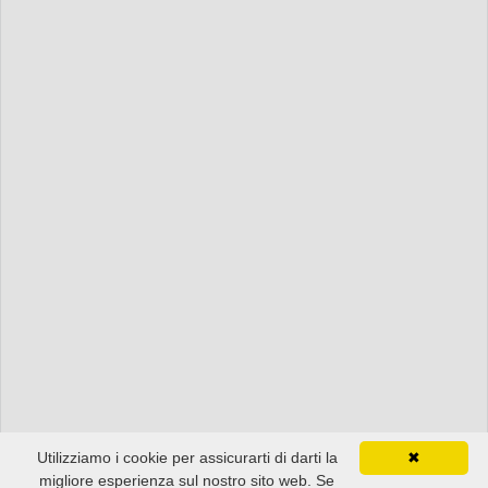
Utilizziamo i cookie per assicurarti di darti la
✖
migliore esperienza sul nostro sito web. Se