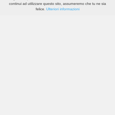
continui ad utilizzare questo sito, assumeremo che tu ne sia
felice.
Ulteriori informazioni
Prezzi di compagnie sia grandi che piccole in Brandon