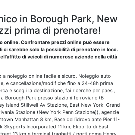
ico in Borough Park, New
zzi prima di prenotare!
auto online. Confrontare prezzi online può essere
ci sarebbe solo la possibilità di prenotare in loco.
ll’affitto di veicoli di numerose aziende nella città
 a noleggio online facile e sicuro. Noleggio auto
ste, e cancellazione/modifiche fino a 24-48h prima
rca e scegli la destinazione, fai ricerche per paesi,
tto a Borough Park presso stazioni ferroviarie (B
y Island Stillwell Av Stazione, East New York, Grand
lvania Stazione (New York Penn Stazione)), agenzie
ntown Manhattan 8 km, Base dell’idrovolante Pier 11-
k Skyports Incorporated 11 km, Eliporto di East
treet 13 km e terminal traghetti / porti come Henry