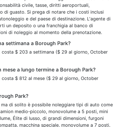
sabilità civile, tasse, diritti aeroportuali,
o di guasto. Si prega di notare che i costi inclusi
tonoleggio e del paese di destinazione. L'agente di
ti un deposito o una franchigia al banco di
zioni di noleggio al momento della prenotazione.
na settimana a Borough Park?
 costa $ 203 a settimana ($ 29 al giorno, October
n mese a lungo termine a Borough Park?
 costa $ 812 al mese ($ 29 al giorno, October
orough Park?
ma di solito è possibile noleggiare tipi di auto come
, camion medio-piccolo, monovolume a 5 posti, mini
ume, Élite di lusso, di grandi dimensioni, furgoni
ompatta, macchina speciale, monovolume a 7 posti,