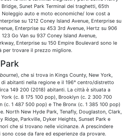
t Bridge, Sunet Park Terminal dei traghetti, 65th
a. Noleggio auto e moto economiche/ low cost a
nterprise su 1212 Coney Island Avenue, Enterprise su
venue, Enterprise su 453 3rd Avenue, Hertz su 906
t, 123 Go Van su 937 Coney Island Avenue,
kway, Enterprise su 150 Empire Boulevard sono le
per trovare il prezzo migliore.
 Park
ebourne
), che si trova in Kings County, New York,
 di abitanti nella regione e il 196° centro/distretto
circa 149 200 (2018) abitanti. La città è situata a
w York (c. 8 175 100 pop), Brooklyn (c. 2 300 700
 (c. 1 487 500 pop) e The Bronx (c. 1 385 100 pop)
anze. North New Hyde Park, Tenafly, Douglaston, Clark,
y Ridge, Parkville, Dyker Heights, Sunset Park e
ori che si trovano nelle vicinanze. A prescindere
 ci sono cose da fare ed esperienze da provare.