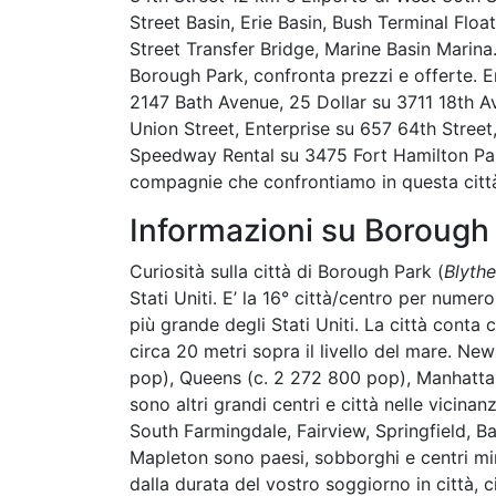
Street Basin, Erie Basin, Bush Terminal Floa
Street Transfer Bridge, Marine Basin Marin
Borough Park, confronta prezzi e offerte. E
2147 Bath Avenue, 25 Dollar su 3711 18th A
Union Street, Enterprise su 657 64th Stree
Speedway Rental su 3475 Fort Hamilton Par
compagnie che confrontiamo in questa città 
Informazioni su Borough
Curiosità sulla città di Borough Park (
Blyth
Stati Uniti. E’ la 16° città/centro per numero
più grande degli Stati Uniti. La città conta 
circa 20 metri sopra il livello del mare. Ne
pop), Queens (c. 2 272 800 pop), Manhattan
sono altri grandi centri e città nelle vicin
South Farmingdale, Fairview, Springfield, Ba
Mapleton sono paesi, sobborghi e centri min
dalla durata del vostro soggiorno in città,