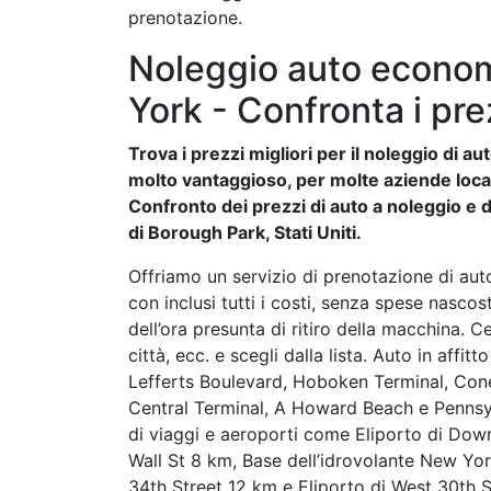
prenotazione.
Noleggio auto econom
York - Confronta i pre
Trova i prezzi migliori per il noleggio di 
molto vantaggioso, per molte aziende locali 
Confronto dei prezzi di auto a noleggio e de
di Borough Park, Stati Uniti.
Offriamo un servizio di prenotazione di auto
con inclusi tutti i costi, senza spese nasco
dell’ora presunta di ritiro della macchina. Ce
città, ecc. e scegli dalla lista. Auto in affi
Lefferts Boulevard, Hoboken Terminal, Cone
Central Terminal, A Howard Beach e Pennsy
di viaggi e aeroporti come Eliporto di Dow
Wall St 8 km, Base dell’idrovolante New Yor
34th Street 12 km e Eliporto di West 30th S