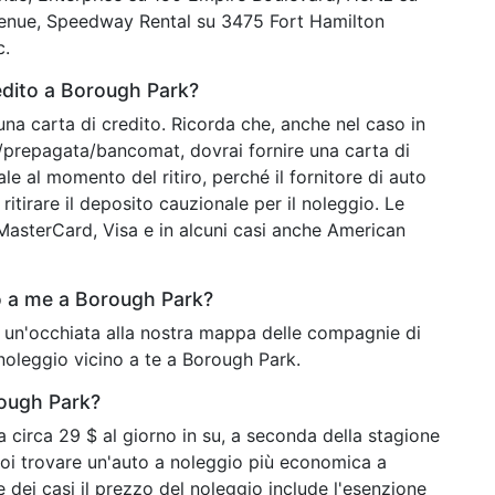
venue, Speedway Rental su 3475 Fort Hamilton
c.
edito a Borough Park?
una carta di credito. Ricorda che, anche nel caso in
o/prepagata/bancomat, dovrai fornire una carta di
ale al momento del ritiro, perché il fornitore di auto
ritirare il deposito cauzionale per il noleggio. Le
o MasterCard, Visa e in alcuni casi anche American
o a me a Borough Park?
i un'occhiata alla nostra mappa delle compagnie di
 noleggio vicino a te a Borough Park.
rough Park?
circa 29 $ al giorno in su, a seconda della stagione
uoi trovare un'auto a noleggio più economica a
 dei casi il prezzo del noleggio include l'esenzione