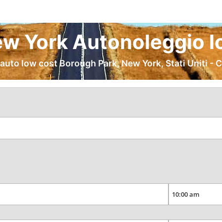
w York Autonoleggio l
auto low cost Borough Park, New York, Stati Uniti - 