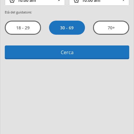
Età del guidatore:
30 - 69
18 - 29
70+
Cerca