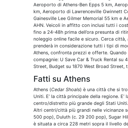
Aeroporto di Athens-Ben Epps 5 km, Aerop
km, Aeroporto di Lawrenceville Gwinnett Co
Gainesville Lee Gilmer Memorial 55 km e Ae
AHN. Veicoli in affitto con inclusi tutti i c
fino a 24-48h prima dell’ora presunta di rit
noleggio online facile e sicuro. Cerca città, 
prenderà in considerazione tutti i tipi di 
Athens, confronta prezzi e offerte. Quando
compagnie: U Save Car & Truck Rental su 
Street, Budget su 1870 West Broad Street, tu
Fatti su Athens
Athens (
Cedar Shoals
) è una città che si tr
Uniti. E’ la città principale della regione. E’
centro/distretto più grande degli Stati Uniti
Altri centri/città più grandi nelle vicinanze
500 pop), Duluth (c. 29 200 pop), Sugar Hill
è situata a circa 228 metri sopra il livello d