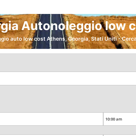
gia Autonoleggio low c
gio auto low cost Athens, Georgia, Stati Uniti - Cerc