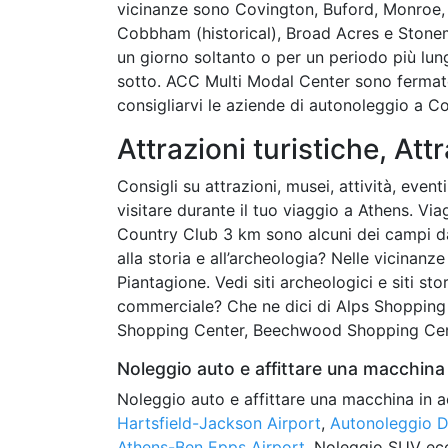
vicinanze sono Covington, Buford, Monroe, 
Cobbham (historical), Broad Acres e Stonemil
un giorno soltanto o per un periodo più lung
sotto. ACC Multi Modal Center sono fermate
consigliarvi le aziende di autonoleggio a Co
Attrazioni turistiche, Attr
Consigli su attrazioni, musei, attività, even
visitare durante il tuo viaggio a Athens. Vi
Country Club 3 km sono alcuni dei campi da 
alla storia e all’archeologia? Nelle vicinanz
Piantagione. Vedi siti archeologici e siti st
commerciale? Che ne dici di Alps Shopping
Shopping Center, Beechwood Shopping Cent
Noleggio auto e affittare una macchina 
Noleggio auto e affittare una macchina in a
Hartsfield-Jackson Airport
,
Autonoleggio D
Athens-Ben Epps Airport
. Noleggio SUV ec