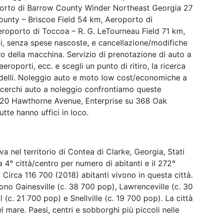
orto di Barrow County Winder Northeast Georgia 27
unty – Briscoe Field 54 km, Aeroporto di
roporto di Toccoa – R. G. LeTourneau Field 71 km,
osti, senza spese nascoste, e cancellazione/modifiche
iro della macchina. Servizio di prenotazione di auto a
aeroporti, ecc. e scegli un punto di ritiro, la ricerca
modelli. Noleggio auto e moto low cost/economiche a
 cerchi auto a noleggio confrontiamo queste
420 Hawthorne Avenue, Enterprise su 368 Oak
tte hanno uffici in loco.
ova nel territorio di Contea di Clarke, Georgia, Stati
 la 4° città/centro per numero di abitanti e il 272°
. Circa 116 700 (2018) abitanti vivono in questa città.
 sono Gainesville (c. 38 700 pop), Lawrenceville (c. 30
 (c. 21 700 pop) e Snellville (c. 19 700 pop). La città
el mare. Paesi, centri e sobborghi più piccoli nelle