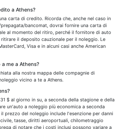
edito a Athens?
una carta di credito. Ricorda che, anche nel caso in
o/prepagata/bancomat, dovrai fornire una carta di
ale al momento del ritiro, perché il fornitore di auto
ritirare il deposito cauzionale per il noleggio. Le
o MasterCard, Visa e in alcuni casi anche American
o a me a Athens?
cchiata alla nostra mappa delle compagnie di
noleggio vicino a te a Athens.
ens?
1 $ al giorno in su, a seconda della stagione e della
vare un'auto a noleggio più economica a seconda
 il prezzo del noleggio include l'esenzione per danni
ivile, tasse, diritti aeroportuali, chilometraggio
 prega di notare che i costi inclusi possono variare a