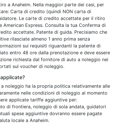
itiro a Anaheim. Nella maggior parte dei casi, per
tare: Carta di credito (quindi NON carta di
atore. Le carte di credito accettate per il ritiro
he American Express. Consulta la tua Conferma di
redito accettate. Patente di guida. Precisiamo che
tive rilasciate almeno 1 anno prima senza
formazioni sui requisiti riguardanti la patente di
viato entro 48 ore dalla prenotazione e deve essere
zione richiesta dal fornitore di auto a noleggio nei
portati sul voucher di noleggio.
applicate?
 a noleggio ha la propria politica relativamente alle
iaramente nelle condizioni di noleggio al momento
re applicate tariffe aggiuntive per:
to di frontiera, noleggio di sola andata, guidatori
entuali spese aggiuntive dovranno essere pagate
aluta locale a Anaheim.