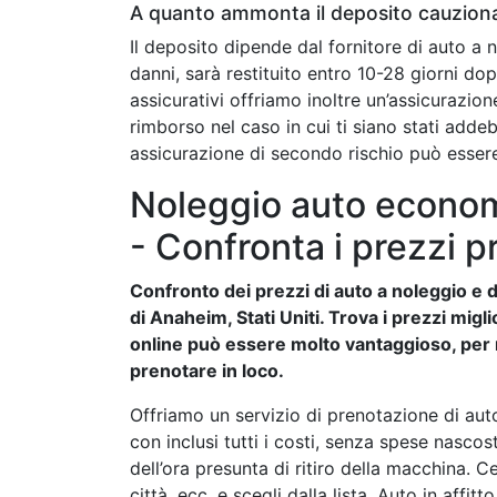
A quanto ammonta il deposito cauzion
Il deposito dipende dal fornitore di auto a 
danni, sarà restituito entro 10-28 giorni dop
assicurativi offriamo inoltre un’assicurazion
rimborso nel caso in cui ti siano stati addeb
assicurazione di secondo rischio può esser
Noleggio auto econom
- Confronta i prezzi p
Confronto dei prezzi di auto a noleggio e de
di Anaheim, Stati Uniti. Trova i prezzi migl
online può essere molto vantaggioso, per mo
prenotare in loco.
Offriamo un servizio di prenotazione di auto
con inclusi tutti i costi, senza spese nasco
dell’ora presunta di ritiro della macchina. Ce
città, ecc. e scegli dalla lista. Auto in affi