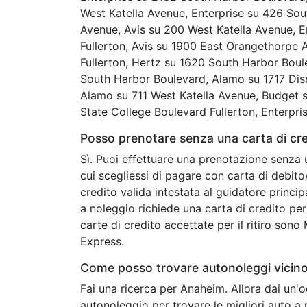
West Katella Avenue, Enterprise su 426 Sout
Avenue, Avis su 200 West Katella Avenue,
Fullerton, Avis su 1900 East Orangethorpe
Fullerton, Hertz su 1620 South Harbor Boul
South Harbor Boulevard, Alamo su 1717 Dis
Alamo su 711 West Katella Avenue, Budget
State College Boulevard Fullerton, Enterpr
Posso prenotare senza una carta di cr
Sì. Puoi effettuare una prenotazione senza 
cui scegliessi di pagare con carta di debit
credito valida intestata al guidatore princip
a noleggio richiede una carta di credito per 
carte di credito accettate per il ritiro son
Express.
Come posso trovare autonoleggi vicin
Fai una ricerca per Anaheim. Allora dai un'
autonoleggio per trovare le migliori auto a