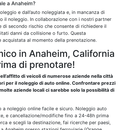
ale a Anaheim?
noleggio e dall’auto noleggiata e, in mancanza di
o il noleggio. In collaborazione con i nostri partner
e di secondo rischio che consente di richiedere il
itati danni da collisione o furto. Questa
e acquistata al momento della prenotazione.
ico in Anaheim, California
rima di prenotare!
ll’affitto di veicoli di numerose aziende nella città
iori per il noleggio di auto online. Confrontare prezzi
lte aziende locali ci sarebbe solo la possibilità di
 a noleggio online facile e sicuro. Noleggio auto
ste, e cancellazione/modifiche fino a 24-48h prima
rca e scegli la destinazione, fai ricerche per paesi,
tto a Anaheim presso stazioni ferroviarie (Orange,