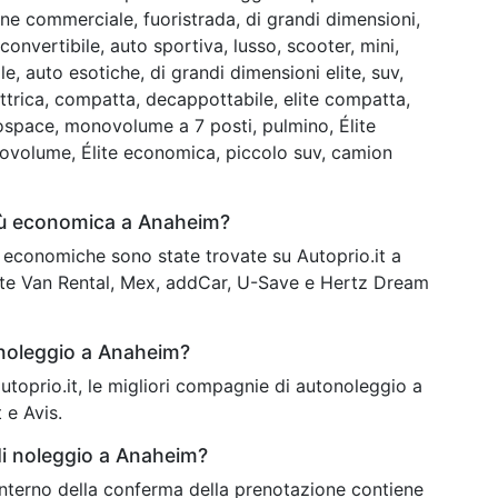
e commerciale, fuoristrada, di grandi dimensioni,
onvertibile, auto sportiva, lusso, scooter, mini,
, auto esotiche, di grandi dimensioni elite, suv,
trica, compatta, decappottabile, elite compatta,
ospace, monovolume a 7 posti, pulmino, Élite
novolume, Élite economica, piccolo suv, camion
più economica a Anaheim?
iù economiche sono state trovate su Autoprio.it a
ate Van Rental, Mex, addCar, U-Save e Hertz Dream
 noleggio a Anaheim?
 autoprio.it, le migliori compagnie di autonoleggio a
 e Avis.
di noleggio a Anaheim?
’interno della conferma della prenotazione contiene