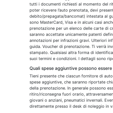
tutti i documenti richiesti al momento del r
poter ricevere l’auto prenotata, devi presen
debito/prepagata/bancomat) intestata al guid
sono MasterCard, Visa e in alcuni casi anc
prenotazione per un elenco delle carte di c
saranno accettate unicamente patenti defini
annotazioni per infrazioni gravi. Ulteriori in
guida. Voucher di prenotazione. Ti verrà in
stampato. Qualsiasi altra forma di identifica
suoi termini e condizioni. I dettagli sono ri
Quali spese aggiuntive possono essere 
Tieni presente che ciascun fornitore di auto
spese aggiuntive, che saranno riportate ch
della prenotazione. In generale possono esse
ritiro/riconsegna fuori orario, attraversamen
giovani o anziani, pneumatici invernali. Ev
direttamente presso il desk di noleggio in v