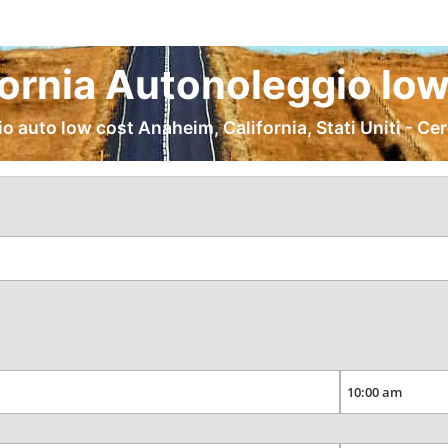
ornia Autonoleggio low
o auto low cost Anaheim, California, Stati Uniti - Ce