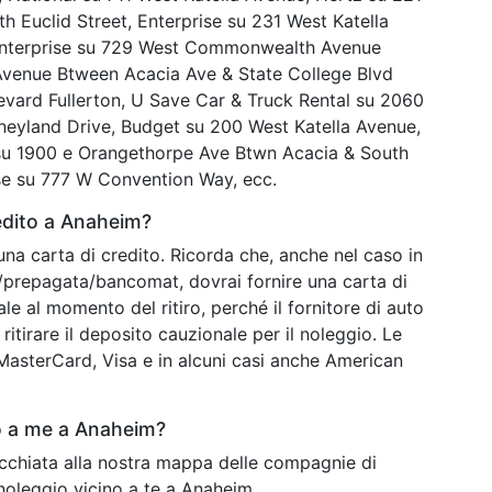
h Euclid Street, Enterprise su 231 West Katella
 Enterprise su 729 West Commonwealth Avenue
 Avenue Btween Acacia Ave & State College Blvd
evard Fullerton, U Save Car & Truck Rental su 2060
neyland Drive, Budget su 200 West Katella Avenue,
 su 1900 e Orangethorpe Ave Btwn Acacia & South
ise su 777 W Convention Way, ecc.
edito a Anaheim?
una carta di credito. Ricorda che, anche nel caso in
o/prepagata/bancomat, dovrai fornire una carta di
ale al momento del ritiro, perché il fornitore di auto
ritirare il deposito cauzionale per il noleggio. Le
o MasterCard, Visa e in alcuni casi anche American
o a me a Anaheim?
occhiata alla nostra mappa delle compagnie di
 noleggio vicino a te a Anaheim.