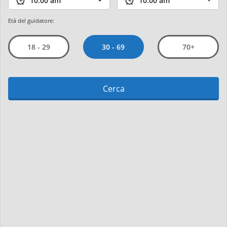
Età del guidatore:
30 - 69
18 - 29
70+
Cerca