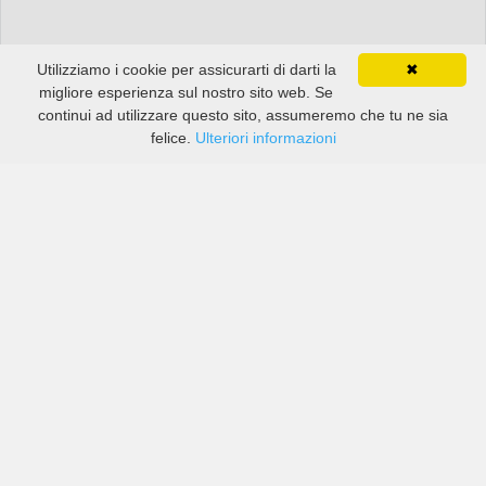
Utilizziamo i cookie per assicurarti di darti la
✖
migliore esperienza sul nostro sito web. Se
continui ad utilizzare questo sito, assumeremo che tu ne sia
felice.
Ulteriori informazioni
Prezzi di compagnie sia grandi che piccole in Brunswick