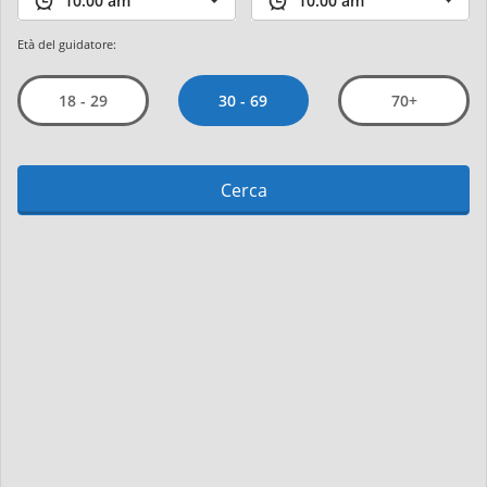
Età del guidatore:
30 - 69
18 - 29
70+
Cerca