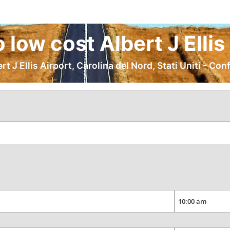
 low cost Albert J Ellis
J Ellis Airport, Carolina del Nord, Stati Uniti - Conf