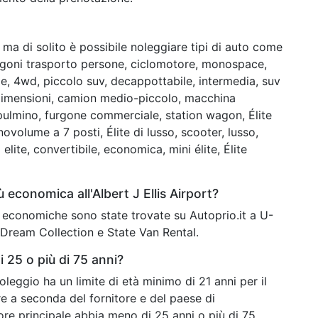
ma di solito è possibile noleggiare tipi di auto come
rgoni trasporto persone, ciclomotore, monospace,
me, 4wd, piccolo suv, decappottabile, intermedia, suv
 dimensioni, camion medio-piccolo, macchina
ulmino, furgone commerciale, station wagon, Élite
volume a 7 posti, Élite di lusso, scooter, lusso,
lite, convertibile, economica, mini élite, Élite
 economica all'Albert J Ellis Airport?
iù economiche sono state trovate su Autoprio.it a U-
 Dream Collection e State Van Rental.
 25 o più di 75 anni?
noleggio ha un limite di età minimo di 21 anni per il
are a seconda del fornitore e del paese di
ore principale abbia meno di 25 anni o più di 75