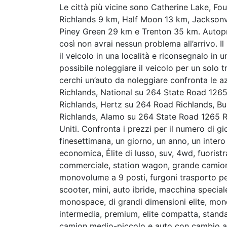
Le città più vicine sono Catherine Lake, F
Richlands 9 km, Half Moon 13 km, Jacksonvi
Piney Green 29 km e Trenton 35 km. Autoprio.
così non avrai nessun problema all’arrivo. I
il veicolo in una località e riconsegnalo in 
possibile noleggiare il veicolo per un solo 
cerchi un’auto da noleggiare confronta le a
Richlands, National su 264 State Road 1265
Richlands, Hertz su 264 Road Richlands, B
Richlands, Alamo su 264 State Road 1265 Rich
Uniti. Confronta i prezzi per il numero di gi
finesettimana, un giorno, un anno, un inter
economica, Élite di lusso, suv, 4wd, fuorist
commerciale, station wagon, grande camion,
monovolume a 9 posti, furgoni trasporto pe
scooter, mini, auto ibride, macchina special
monospace, di grandi dimensioni elite, mon
intermedia, premium, elite compatta, standar
camion medio-piccolo e auto con cambio au