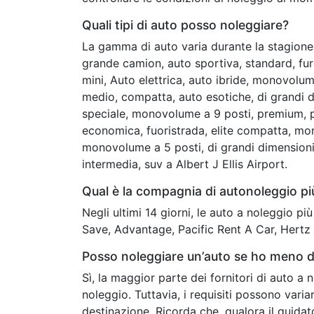
Quali tipi di auto posso noleggiare?
La gamma di auto varia durante la stagione 
grande camion, auto sportiva, standard, fu
mini, Auto elettrica, auto ibride, monovolu
medio, compatta, auto esotiche, di grandi
speciale, monovolume a 9 posti, premium, p
economica, fuoristrada, elite compatta, mono
monovolume a 5 posti, di grandi dimensioni e
intermedia, suv a Albert J Ellis Airport.
Qual è la compagnia di autonoleggio più
Negli ultimi 14 giorni, le auto a noleggio p
Save, Advantage, Pacific Rent A Car, Hertz
Posso noleggiare un’auto se ho meno di
Sì, la maggior parte dei fornitori di auto a 
noleggio. Tuttavia, i requisiti possono vari
destinazione. Ricorda che, qualora il guidat