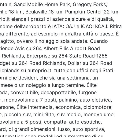
ountain, Sand Mobile Home Park, Gregory Forks,
lle 18 km, Beulaville 18 km, Pumpkin Center 22 km,
it elenca i prezzi di aziende sicure e di qualità,
l nome dell’aeroporto è IATA: OAJ e ICAO: KOAJ. Ritira
una differente, ad esempio in un’altra città o paese. È
tragitto, ovvero il noleggio sola andata. Quando
ziende Avis su 264 Albert Ellis Airport Road
 Richlands, Enterprise su 264 State Road 1265
udget su 264 Road Richlands, Dollar su 264 Road
lands su autoprio.it, tutte con uffici negli Stati
orni che desideri, che sia una settimana, un
o mese o un noleggio a lungo termine. Élite
rada, convertibile, decappottabile, furgone
 monovolume a 7 posti, pulmino, auto elettrica,
rsone, Élite intermedia, economica, ciclomotore,
e, piccolo suv, mini élite, suv medio, monovolume,
ovolume a 5 posti, compatta, auto esotiche,
d, di grandi dimensioni, lusso, auto sportiva,
tomatico sono modelli ed autovetture di cui