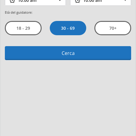
Età del guidatore:
30 - 69
18 - 29
70+
Cerca