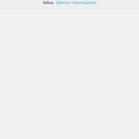
felice.
Ulteriori informazioni
Prezzi di compagnie sia grandi che piccole in Chamberí