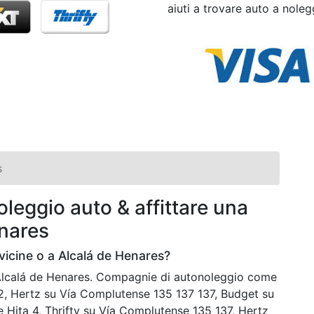
aiuti a trovare auto a noleg
s
leggio auto & affittare una
nares
icine o a Alcalá de Henares?
a Alcalá de Henares. Compagnie di autonoleggio come
 2, Hertz su Vía Complutense 135 137 137, Budget su
le Hita 4, Thrifty su Vía Complutense 135 137, Hertz