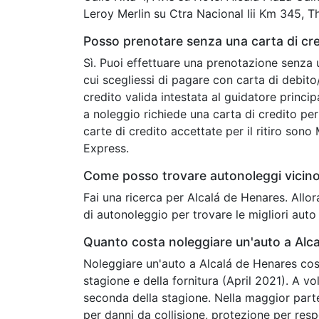
Leroy Merlin su Ctra Nacional Iii Km 345, T
Posso prenotare senza una carta di cre
Sì. Puoi effettuare una prenotazione senza 
cui scegliessi di pagare con carta di debit
credito valida intestata al guidatore princip
a noleggio richiede una carta di credito per 
carte di credito accettate per il ritiro son
Express.
Come posso trovare autonoleggi vicino
Fai una ricerca per Alcalá de Henares. Allo
di autonoleggio per trovare le migliori auto
Quanto costa noleggiare un'auto a Alc
Noleggiare un'auto a Alcalá de Henares cost
stagione e della fornitura (April 2021). A v
seconda della stagione. Nella maggior parte
per danni da collisione, protezione per respon