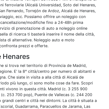
i ferroviarie (Alcalá Universidad, Soto del Henares,
 San Fernando, Torrejón de Ardoz, Alcalá de Henares,
iaggio, ecc. Possiamo offrire un noleggio con
 e cancellazione/modifiche fino a 24-48h prima
ervizio di prenotazione di auto a noleggio online
lla di ricerca ti basterà inserire il nome della città,
ista di alternative. Noleggio auto e moto
onfronta prezzi e offerte.
e Henares
he si trova nel territorio di Provincia de Madrid,
gione. E’ la 8° città/centro per numero di abitanti e
a. Che siate in visita a alla città di Alcalá de
iodo più lungo, ci sono molte cose da fare. Scopri
nti vivono in questa città. Madrid (c. 3 255 900
 (c. 253 700 pop), Puente de Vallecas (c. 244 200
randi centri e città nei dintorni. La città è situata a
l Escorial, Guadarrama, Paracuellos de Jarama, Las