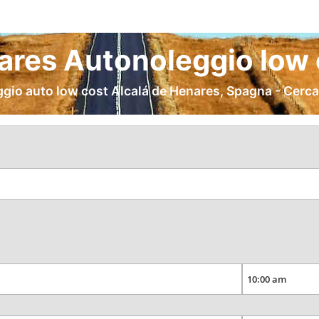
ares Autonoleggio low 
ggio auto low cost Alcalá de Henares, Spagna - Cerca