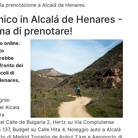
lla prenotazione a Alcalá de Henares.
ico in Alcalá de Henares -
ma di prenotare!
to online.
to
arebbe
nfronto dei
coli di
Henares,
gnie:
el Alcala
ra
ael Calle de Bulgaria 2, Hertz su Vía Complutense
 137, Budget su Calle Hita 4. Noleggio auto a Alcalá
to di Madrid Torrejón de Ardoz 7 km e Aeroporto di