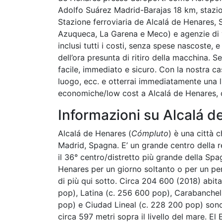
Adolfo Suárez Madrid-Barajas 18 km, stazion
Stazione ferroviaria de Alcalá de Henares,
Azuqueca, La Garena e Meco) e agenzie di v
inclusi tutti i costi, senza spese nascoste,
dell’ora presunta di ritiro della macchina. S
facile, immediato e sicuro. Con la nostra case
luogo, ecc. e otterrai immediatamente una l
economiche/low cost a Alcalá de Henares, c
Informazioni su Alcalá d
Alcalá de Henares (
Cómpluto
) è una città c
Madrid, Spagna. E’ un grande centro della re
il 36° centro/distretto più grande della Spagn
Henares per un giorno soltanto o per un per
di più qui sotto. Circa 204 600 (2018) abita
pop), Latina (c. 256 600 pop), Carabanchel
pop) e Ciudad Lineal (c. 228 200 pop) sono g
circa 597 metri sopra il livello del mare. E