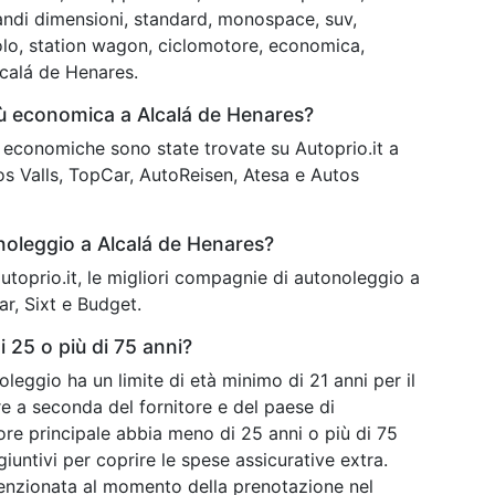
andi dimensioni, standard, monospace, suv,
o, station wagon, ciclomotore, economica,
lcalá de Henares.
iù economica a Alcalá de Henares?
iù economiche sono state trovate su Autoprio.it a
os Valls, TopCar, AutoReisen, Atesa e Autos
 noleggio a Alcalá de Henares?
 autoprio.it, le migliori compagnie di autonoleggio a
r, Sixt e Budget.
 25 o più di 75 anni?
noleggio ha un limite di età minimo di 21 anni per il
are a seconda del fornitore e del paese di
ore principale abbia meno di 25 anni o più di 75
iuntivi per coprire le spese assicurative extra.
enzionata al momento della prenotazione nel