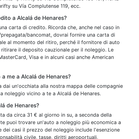
hrifty su Vía Complutense 119, ecc.
dito a Alcalá de Henares?
una carta di credito. Ricorda che, anche nel caso in
o/prepagata/bancomat, dovrai fornire una carta di
ale al momento del ritiro, perché il fornitore di auto
ritirare il deposito cauzionale per il noleggio. Le
o MasterCard, Visa e in alcuni casi anche American
 a me a Alcalá de Henares?
ra dai un'occhiata alla nostra mappa delle compagnie
 a noleggio vicino a te a Alcalá de Henares.
alá de Henares?
a da circa 31 € al giorno in su, a seconda della
olte puoi trovare un'auto a noleggio più economica a
 dei casi il prezzo del noleggio include l'esenzione
sabilità civile, tasse, diritti aeroportuali,