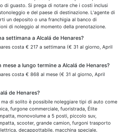
o di guasto. Si prega di notare che i costi inclusi
tonoleggio e del paese di destinazione. L'agente di
ti un deposito o una franchigia al banco di
zioni di noleggio al momento della prenotazione.
na settimana a Alcalá de Henares?
ares costa € 217 a settimana (€ 31 al giorno, April
n mese a lungo termine a Alcalá de Henares?
ares costa € 868 al mese (€ 31 al giorno, April
lcalá de Henares?
ma di solito è possibile noleggiare tipi di auto come
omica, furgone commerciale, fuoristrada, Élite
ompatta, monovolume a 5 posti, piccolo suv,
mpatta, scooter, grande camion, furgoni trasporto
lettrica, decappottabile, macchina speciale,