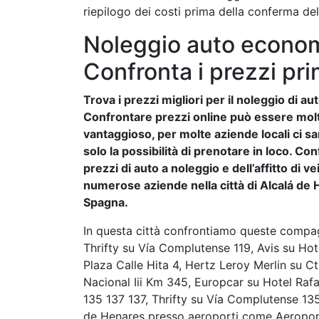
riepilogo dei costi prima della conferma de
Noleggio auto econom
Confronta i prezzi pri
Trova i prezzi migliori per il noleggio di au
Confrontare prezzi online può essere mol
vantaggioso, per molte aziende locali ci s
solo la possibilità di prenotare in loco. Co
prezzi di auto a noleggio e dell’affitto di vei
numerose aziende nella città di Alcalá de 
Spagna.
In questa città confrontiamo queste compa
Thrifty su Vía Complutense 119, Avis su Hot
Plaza Calle Hita 4, Hertz Leroy Merlin su Ct
Nacional Iii Km 345, Europcar su Hotel Raf
135 137 137, Thrifty su Vía Complutense 135
de Henares presso aeroporti come Aeropor