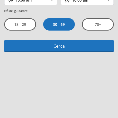
Età del guidatore:
30 - 69
18 - 29
70+
Cerca