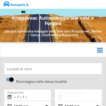
Autoprio.it
Kragujevac Autonoleggio low cost e
Furgoni
Cerca e confronta noleggio auto low cost Kragujevac, Serbia
- Cerca, Confronta e Risparmia
Località di ritiro
Riconsegna nella stessa località
Data di ritiro
Data di riconsegna